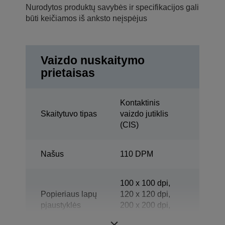
Nurodytos produktų savybės ir specifikacijos gali
būti keičiamos iš anksto neįspėjus
Vaizdo nuskaitymo
prietaisas
Kontaktinis
Skaitytuvo tipas
vaizdo jutiklis
(CIS)
Našus
110 DPM
100 x 100 dpi,
Popieriaus lapų
120 x 120 dpi,
pjaustyklės
200 x 200 dpi,
skiriamoji geba
240 x 240 dpi,