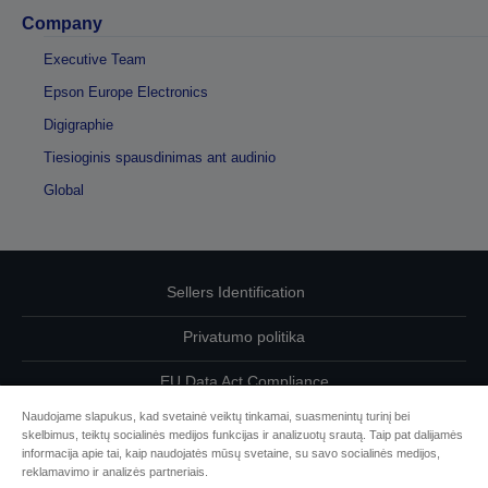
Company
Executive Team
Epson Europe Electronics
Digigraphie
Tiesioginis spausdinimas ant audinio
Global
Sellers Identification
Privatumo politika
EU Data Act Compliance
Naudojame slapukus, kad svetainė veiktų tinkamai, suasmenintų turinį bei
Susisiekite su mumis dėl savo duomenų
skelbimus, teiktų socialinės medijos funkcijas ir analizuotų srautą. Taip pat dalijamės
informacija apie tai, kaip naudojatės mūsų svetaine, su savo socialinės medijos,
Cookie Information
reklamavimo ir analizės partneriais.