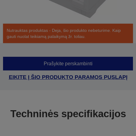
Nutrauktas produktas - Deja, šio produkto nebeturime. Kaip
gauti nuolat teikiamą palaikymą žr. toliau.
Prašykite perskambinti
EIKITE Į ŠIO PRODUKTO PARAMOS PUSLAPĮ
Techninės specifikacijos