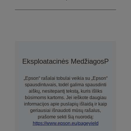
300 x 300 dpi
Eksploatacinės Medžiagos
Pratęsto
„Epson“ rašalai tobulai veikia su „Epson“
spausdintuvais, todėl galima spausdinti
aiškų, nesitepantį tekstą, kuris išliks
būsimoms kartoms. Jei ieškote daugiau
informacijos apie puslapių išlaidą ir kaip
geriausiai išnaudoti mūsų rašalus,
prašome sekti šią nuorodą:
https://www.epson.eu/pageyield