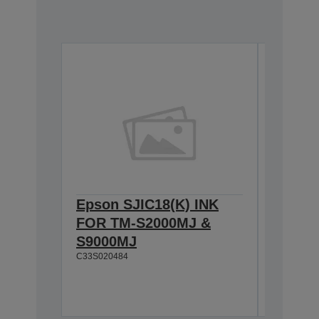
Epson SJIC18(K) INK
Epson 
FOR TM-S2000MJ &
FOR T
S9000MJ
S9000
C33S020484
C33S0207
Su