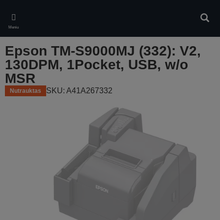
Skip
to
Ieškot
main
Meniu
content
Epson TM-S9000MJ (332): V2,
130DPM, 1Pocket, USB, w/o
MSR
SKU: A41A267332
Nutrauktas