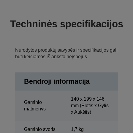
Techninės specifikacijos
Nurodytos produktų savybės ir specifikacijos gali
būti keičiamos iš anksto neįspėjus
Bendroji informacija
140‎ x 199 x 146
Gaminio
mm (Plotis x Gylis
matmenys
x Aukštis)
Gaminio svoris
1,7 kg