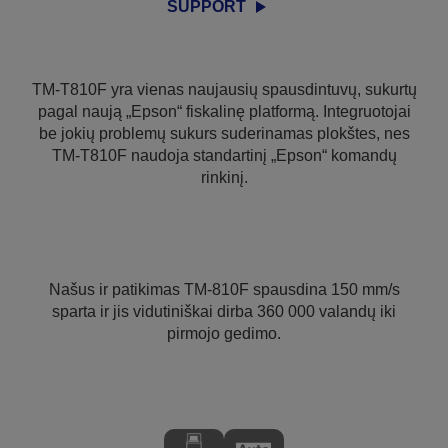
SUPPORT
TM-T810F yra vienas naujausių spausdintuvų, sukurtų
pagal naują „Epson“ fiskalinę platformą. Integruotojai
be jokių problemų sukurs suderinamas plokštes, nes
TM-T810F naudoja standartinį „Epson“ komandų
rinkinį.
Našus ir patikimas TM-810F spausdina 150 mm/s
sparta ir jis vidutiniškai dirba 360 000 valandų iki
pirmojo gedimo.