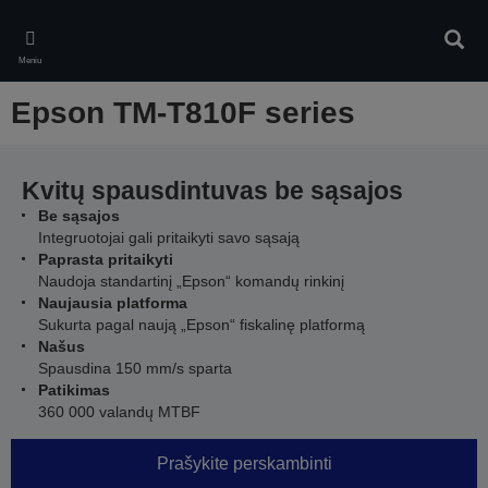
Skip
to
Ieškot
main
Meniu
content
Epson TM-T810F series
Kvitų spausdintuvas be sąsajos
Be sąsajos
Integruotojai gali pritaikyti savo sąsają
Paprasta pritaikyti
Naudoja standartinį „Epson“ komandų rinkinį
Naujausia platforma
Sukurta pagal naują „Epson“ fiskalinę platformą
Našus
Spausdina 150 mm/s sparta
Patikimas
360 000 valandų MTBF
Prašykite perskambinti