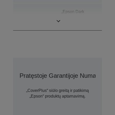
„Epson Dark
Spalvinis
Grey“ / „Epson
Cool White“
Pratęstoje Garantijoje Numatytos 
„CoverPlus“ siūlo greitą ir patikimą
„Epson“ produktų aptarnavimą.