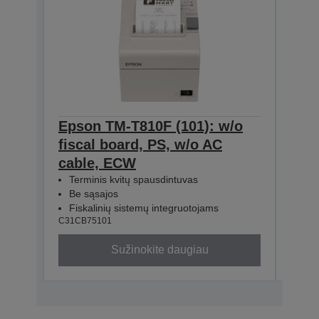
Epson TM-T810F (101): w/o
Eps
fiscal board, PS, w/o AC
fisc
cable, ECW
cab
Terminis kvitų spausdintuvas
Ter
Be sąsajos
Be 
Fiskalinių sistemų integruotojams
Fis
C31CB75101
C31CB
Sužinokite daugiau