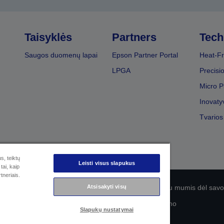
Taisyklės
Partners
Tech
Saugos duomenų lapai
Epson Partner Portal
Heat-Fr
LPGA
Precisi
Micro P
Inovaty
Tvarios
s, teiktų
Leisti visus slapukus
tai, kaip
tneriais.
olitika
EU Data Act Compliance
Susisiekite su mumis dėl sa
Atsisakyti visų
„Epson“ įsipareigojimas dėl prieinamumo
Slapukų nustatymai