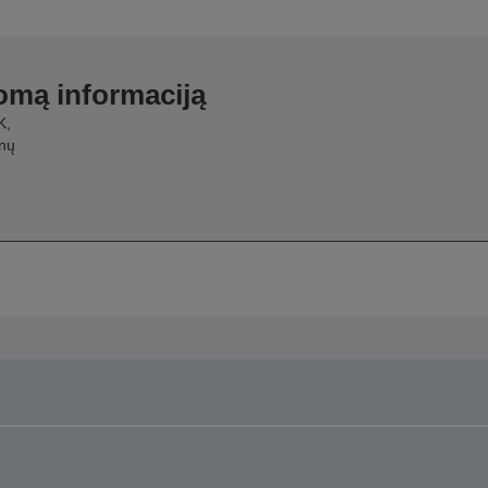
domą informaciją
K,
nų