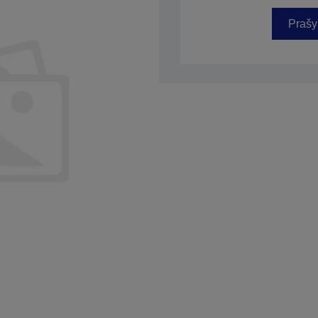
Prašy