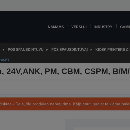
NAMAMS
VERSLUI
INDUSTRY
GAMI
POS SPAUSDINTUVŲ
POS SPAUSDINTUVAI
KIOSK PRINTERS &
B/M/R
, 24V,ANK, PM, CBM, CSPM, B/M
uktas - Deja, šio produkto nebeturime. Kaip gauti nuolat teikiamą palai
SKU: C41D120122