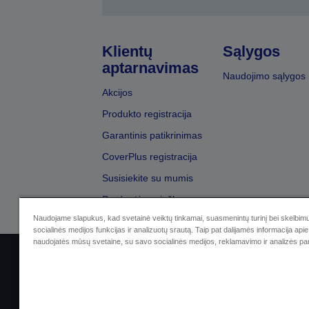
Klientų
Sąlygos
aptarnavimas
Naudojimo sąlygos
Akcijos
Produkto registracija
Garantinis patikrinimas
CoverPlus registracija
Susisiekite su mumis
Pardavėjų paieška
Naudojame slapukus, kad svetainė veiktų tinkamai, suasmenintų turinį bei skelbimu
socialinės medijos funkcijas ir analizuotų srautą. Taip pat dalijamės informacija apie 
naudojatės mūsų svetaine, su savo socialinės medijos, reklamavimo ir analizės par
Sellers Identification
Privatumo p