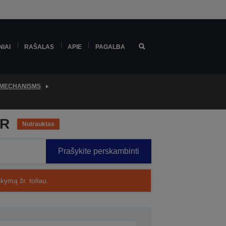
NIAI
RAŠALAS
APIE
PAGALBA
 MECHANISMS
/R
Nutrauktas
Prašykite perskambinti
kymą žr. toliau.