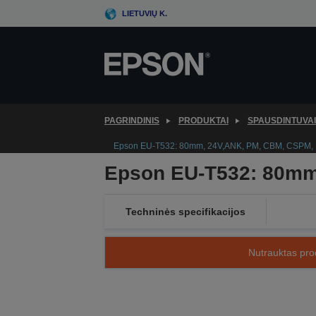
Skip
LIETUVIŲ K.
to
main
content
PAGRINDINIS
PRODUKTAI
SPAUSDINTUVAI
Epson EU-T532: 80mm, 24V,ANK, PM, CBM, CSPM, 
Epson EU-T532: 80mm
Techninės specifikacijos
Nutrauktas prod