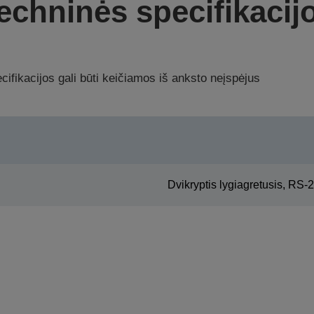
echninės specifikacij
ifikacijos gali būti keičiamos iš anksto neįspėjus
Dvikryptis lygiagretusis, RS-