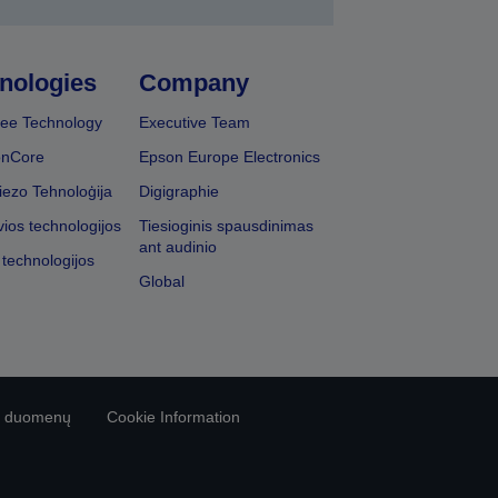
nologies
Company
ee Technology
Executive Team
onCore
Epson Europe Electronics
iezo Tehnoloģija
Digigraphie
vios technologijos
Tiesioginis spausdinimas
ant audinio
 technologijos
Global
vo duomenų
Cookie Information