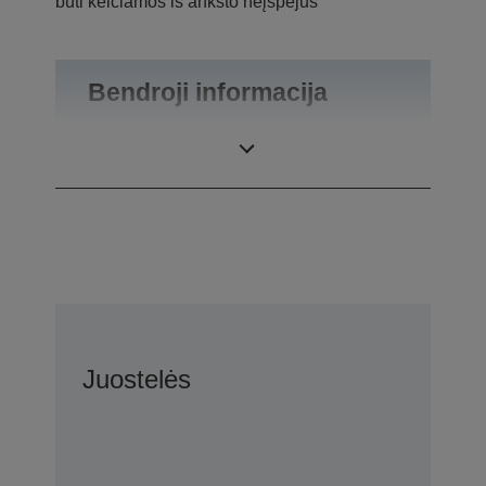
būti keičiamos iš anksto neįspėjus
Bendroji informacija
Gaminio svoris
0,75 kg
Juostelės