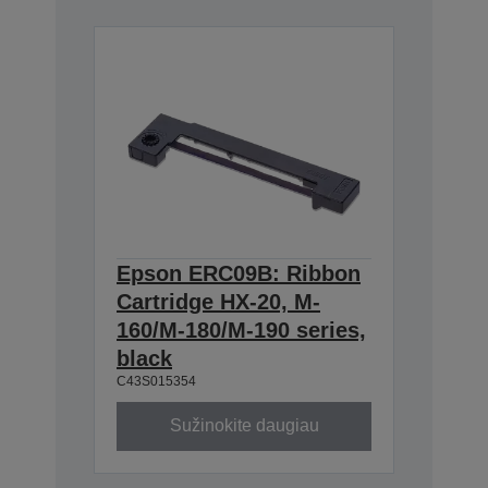
Epson ERC09B: Ribbon
Cartridge HX-20, M-
160/M-180/M-190 series,
black
C43S015354
Sužinokite daugiau