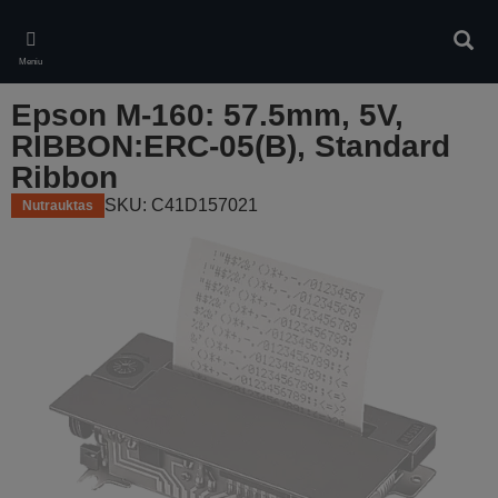
Skip
to
Ieškot
main
Meniu
content
Epson M-160: 57.5mm, 5V,
RIBBON:ERC-05(B), Standard
Ribbon
SKU: C41D157021
Nutrauktas