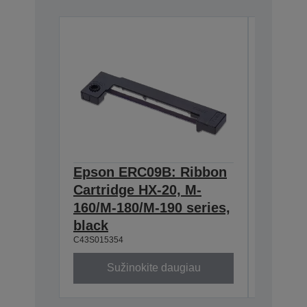
Epson ERC09B: Ribbon
Epson
Cartridge HX-20, M-
Cartri
160/M-180/M-190 series,
series,
C43S0153
black
C43S015354
Sužinokite daugiau
Su