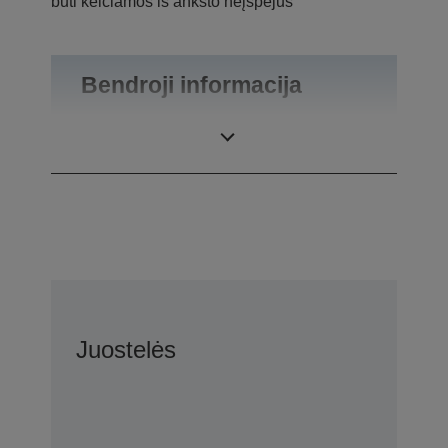
būti keičiamos iš anksto neįspėjus
Bendroji informacija
Gaminio svoris
0,1 kg
Juostelės