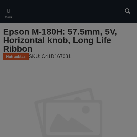
Skip
to
Ieškot
main
Meniu
content
Epson M-180H: 57.5mm, 5V,
Horizontal knob, Long Life
Ribbon
SKU: C41D167031
Nutrauktas