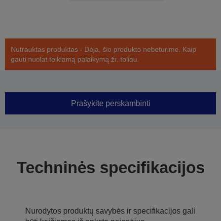
Nutrauktas produktas - Deja, šio produkto nebeturime. Kaip
gauti nuolat teikiamą palaikymą žr. toliau.
Prašykite perskambinti
Techninės specifikacijos
Nurodytos produktų savybės ir specifikacijos gali