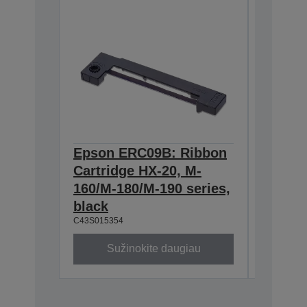
Epson ERC09B: Ribbon
Epson
Cartridge HX-20, M-
Cartri
160/M-180/M-190 series,
series,
C43S0153
black
C43S015354
Sužinokite daugiau
Su