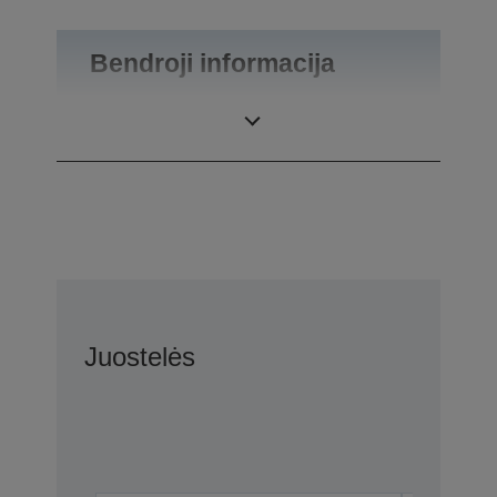
Bendroji informacija
Gaminio svoris
0,1 kg
Juostelės