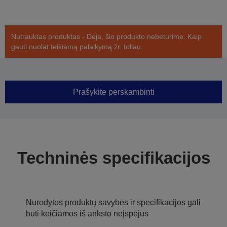
Nutrauktas produktas - Deja, šio produkto nebeturime. Kaip
gauti nuolat teikiamą palaikymą žr. toliau.
Prašykite perskambinti
Techninės specifikacijos
Nurodytos produktų savybės ir specifikacijos gali
būti keičiamos iš anksto neįspėjus