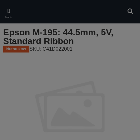
Skip
to
Ieškot
main
Meniu
content
Epson M-195: 44.5mm, 5V,
Standard Ribbon
SKU: C41D022001
Nutrauktas