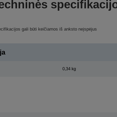
echninės specifikacij
ifikacijos gali būti keičiamos iš anksto neįspėjus
ja
0,34 kg