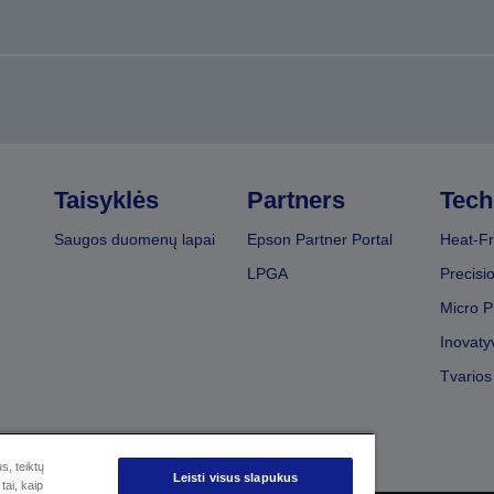
Taisyklės
Partners
Tech
Saugos duomenų lapai
Epson Partner Portal
Heat-Fr
LPGA
Precisi
Micro P
Inovaty
Tvarios
s, teiktų
Leisti visus slapukus
tai, kaip