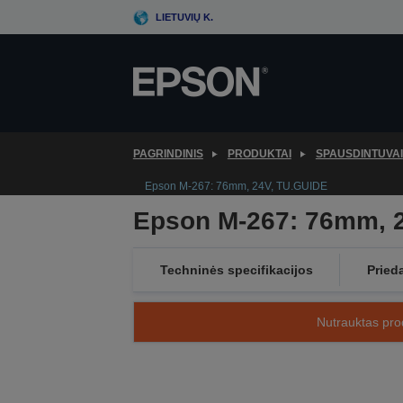
Skip
LIETUVIŲ K.
to
main
content
PAGRINDINIS
PRODUKTAI
SPAUSDINTUVAI
Epson M-267: 76mm, 24V, TU.GUIDE
Epson M-267: 76mm, 
Techninės specifikacijos
Pried
Nutrauktas prod