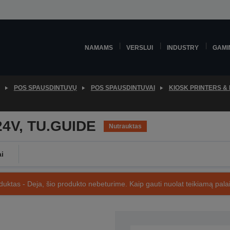
NAMAMS
VERSLUI
INDUSTRY
GAMI
POS SPAUSDINTUVŲ
POS SPAUSDINTUVAI
KIOSK PRINTERS &
24V, TU.GUIDE
Nutrauktas
ai
uktas - Deja, šio produkto nebeturime. Kaip gauti nuolat teikiamą palai
SKU: C41D151011