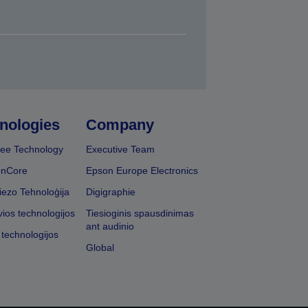
nologies
Company
ee Technology
Executive Team
onCore
Epson Europe Electronics
iezo Tehnoloģija
Digigraphie
vios technologijos
Tiesioginis spausdinimas
ant audinio
 technologijos
Global