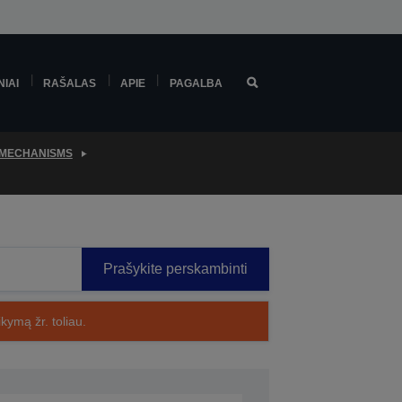
NIAI
RAŠALAS
APIE
PAGALBA
 MECHANISMS
Prašykite perskambinti
kymą žr. toliau.