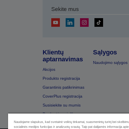
Sekite mus
Klientų
Sąlygos
aptarnavimas
Naudojimo sąlygos
Akcijos
Produkto registracija
Garantinis patikrinimas
CoverPlus registracija
Susisiekite su mumis
Pardavėjų paieška
Naudojame slapukus, kad svetainė veiktų tinkamai, suasmenintų turinį bei skelbimu
socialinės medijos funkcijas ir analizuotų srautą. Taip pat dalijamės informacija apie 