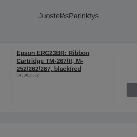
Juostelės
Parinktys
Epson ERC23BR: Ribbon
Cartridge TM-267/II, M-
252/262/267, black/red
C43S015362