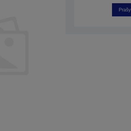
Prašy