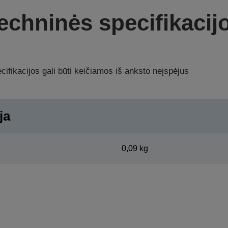
echninės specifikacij
ifikacijos gali būti keičiamos iš anksto neįspėjus
ja
0,09 kg