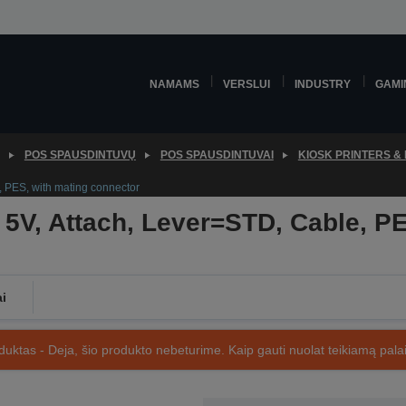
NAMAMS
VERSLUI
INDUSTRY
GAMI
POS SPAUSDINTUVŲ
POS SPAUSDINTUVAI
KIOSK PRINTERS &
 PES, with mating connector
V, Attach, Lever=STD, Cable, PE
ai
uktas - Deja, šio produkto nebeturime. Kaip gauti nuolat teikiamą palai