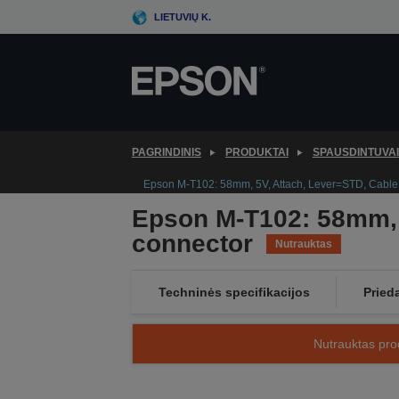
Skip
LIETUVIŲ K.
to
main
content
PAGRINDINIS
PRODUKTAI
SPAUSDINTUVAI
Epson M-T102: 58mm, 5V, Attach, Lever=STD, Cable,
Epson M-T102: 58mm, 5
connector
Nutrauktas
Techninės specifikacijos
Pried
Nutrauktas prod