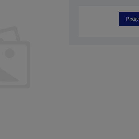
SKU: C41D076091
Prašy