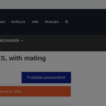
NIAI
RAŠALAS
APIE
PAGALBA
 MECHANISMS
S, with mating
Prašykite perskambinti
kymą žr. toliau.