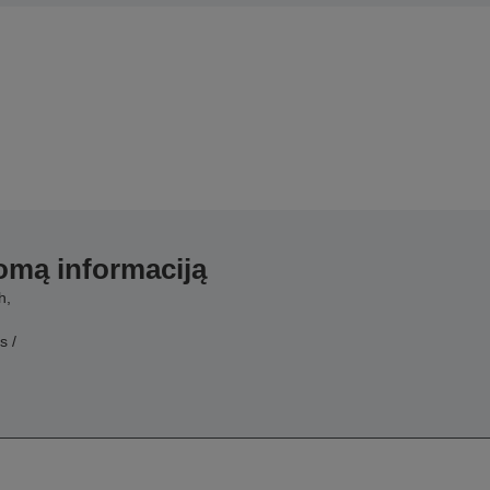
domą informaciją
h,
s /