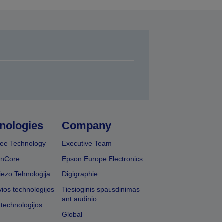
nologies
Company
ee Technology
Executive Team
onCore
Epson Europe Electronics
iezo Tehnoloģija
Digigraphie
vios technologijos
Tiesioginis spausdinimas
ant audinio
 technologijos
Global