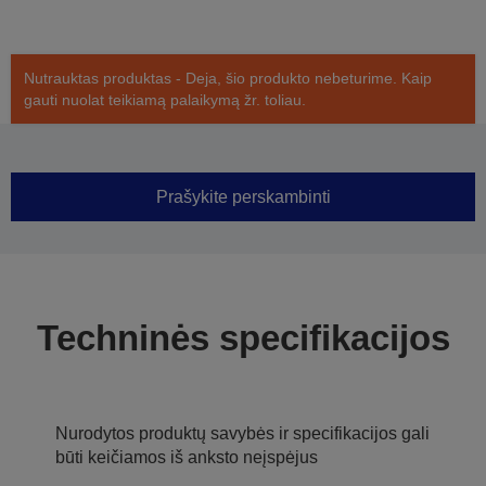
Nutrauktas produktas - Deja, šio produkto nebeturime. Kaip
gauti nuolat teikiamą palaikymą žr. toliau.
Prašykite perskambinti
Techninės specifikacijos
Nurodytos produktų savybės ir specifikacijos gali
būti keičiamos iš anksto neįspėjus