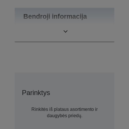
Bendroji informacija
Gaminio svoris
0,09 kg
Parinktys
Rinkitės iš plataus asortimento ir
daugybės priedų.