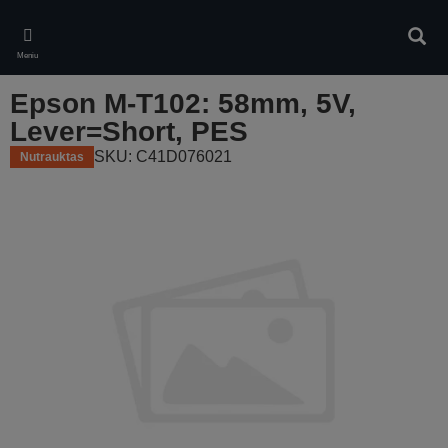
Skip
to
Ieškot
main
Meniu
content
Epson M-T102: 58mm, 5V,
Lever=Short, PES
SKU: C41D076021
Nutrauktas