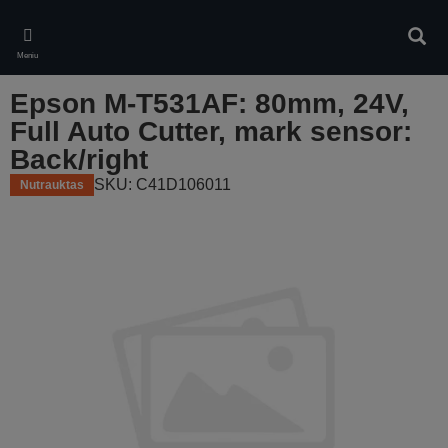
Skip
to
Ieškot
main
Meniu
content
Epson M-T531AF: 80mm, 24V,
Full Auto Cutter, mark sensor:
Back/right
SKU: C41D106011
Nutrauktas