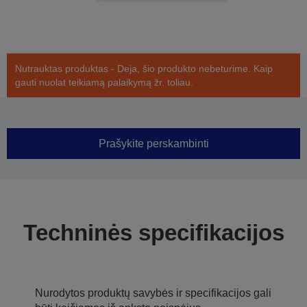
Nutrauktas produktas - Deja, šio produkto nebeturime. Kaip
gauti nuolat teikiamą palaikymą žr. toliau.
Prašykite perskambinti
Techninės specifikacijos
Nurodytos produktų savybės ir specifikacijos gali