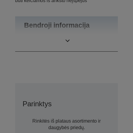
būti keičiamos iš anksto neįspėjus
Bendroji informacija
Gaminio svoris
0,55 kg
Parinktys
Rinkitės iš plataus asortimento ir
daugybės priedų.