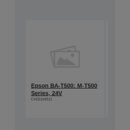
Epson BA-T500: M-T500
Epson
Series, 24V
Cable 
C42D104511
T500, 
C42D1180