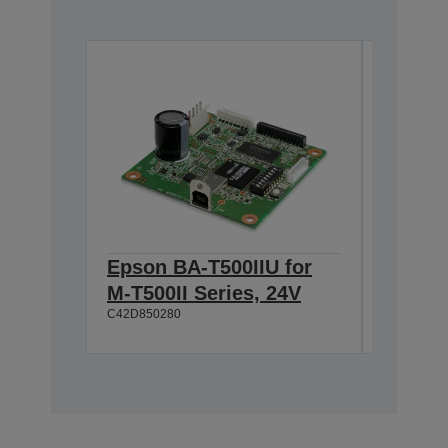
Epson BA-T500IIU for
Epson 
M-T500II Series, 24V
T500II
C42D850280
C42D8502