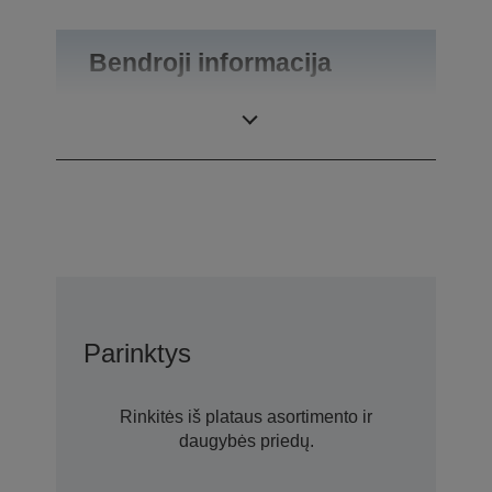
Bendroji informacija
Gaminio svoris
0,51 kg
Parinktys
Rinkitės iš plataus asortimento ir
daugybės priedų.