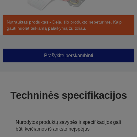
Nutrauktas produktas - Deja, šio produkto nebeturime. Kaip
gauti nuolat teikiamą palaikymą žr. toliau.
Prašykite perskambinti
Techninės specifikacijos
Nurodytos produktų savybės ir specifikacijos gali
būti keičiamos iš anksto neįspėjus