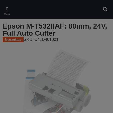
Skip
to
Ieškot
main
Meniu
content
Epson M-T532IIAF: 80mm, 24V,
Full Auto Cutter
SKU: C41D401001
Nutrauktas