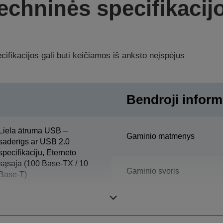
echninės specifikacij
ifikacijos gali būti keičiamos iš anksto neįspėjus
Bendroji inform
Liela ātruma USB –
Gaminio matmenys
saderīgs ar USB 2.0
specifikāciju, Eterneto
sąsaja (100 Base-TX / 10
Gaminio svoris
Base-T)
Spalvinis