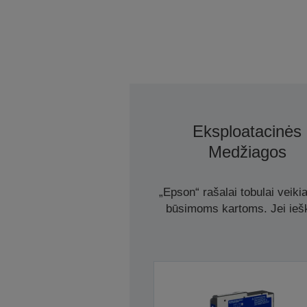
Eksploatacinės
Medžiagos
„Epson“ rašalai tobulai veiki
būsimoms kartoms. Jei ieško