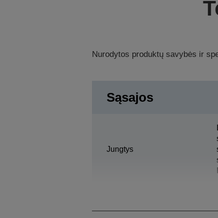
T
Nurodytos produktų savybės ir spec
Sąsajos
Jungtys