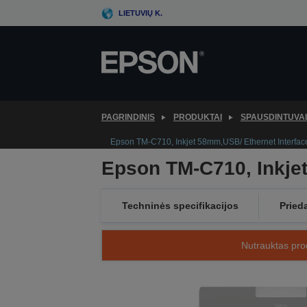
Skip
LIETUVIŲ K.
to
main
content
PAGRINDINIS
PRODUKTAI
SPAUSDINTUVAI
Epson TM-C710, Inkjet 58mm,USB/ Ethernet Interfac
Epson TM-C710, Inkjet
Techninės specifikacijos
Pried
Nutrauktas prod