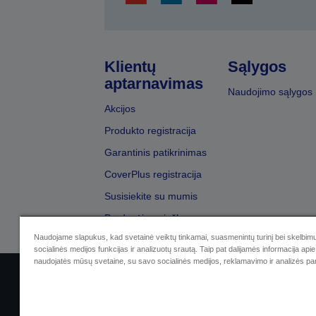
Klientų
Sąlygos
aptarnavimas
Naudojimo sąlygos
Akcijos
Produkto registracija
Garantinis patikrinimas
CoverPlus registracija
Susisiekite su mumis
Pardavėjų paieška
Naudojame slapukus, kad svetainė veiktų tinkamai, suasmenintų turinį bei skelbimu
socialinės medijos funkcijas ir analizuotų srautą. Taip pat dalijamės informacija apie 
naudojatės mūsų svetaine, su savo socialinės medijos, reklamavimo ir analizės par
Sellers Identification
Privatumo p