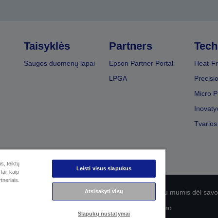
Taisyklės
Partners
Tech
Saugos duomenų lapai
Epson Partner Portal
Heat-Fr
LPGA
Precisi
Micro P
Inovaty
Tvarios
s, teiktų
Leisti visus slapukus
tai, kaip
tneriais.
Atsisakyti visų
olitika
EU Data Act Compliance
Susisiekite su mumis dėl sa
„Epson“ įsipareigojimas dėl prieinamumo
Slapukų nustatymai