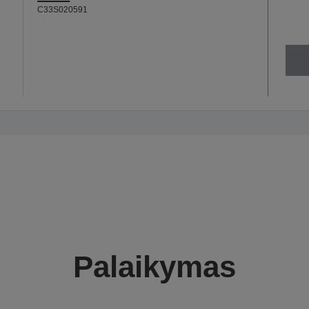
C33S020591
Palaikymas