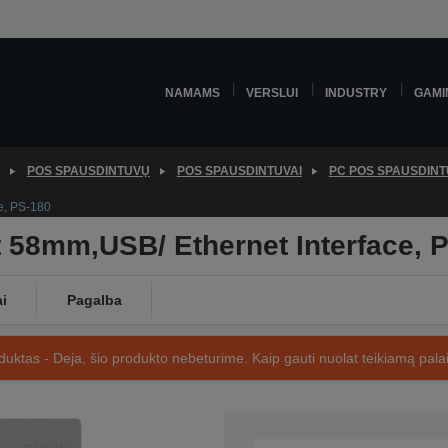
NAMAMS
VERSLUI
INDUSTRY
GAMI
POS SPAUSDINTUVŲ
POS SPAUSDINTUVAI
PC POS SPAUSDINT
e, PS-180
 58mm,USB/ Ethernet Interface, 
ai
Pagalba
uktas - Deja, šio produkto nebeturime. Kaip gauti nuolat teikiamą palai
SKU: C31CA91021