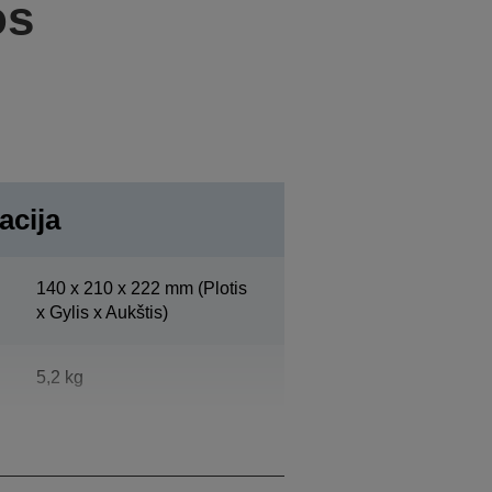
os
acija
140‎ x 210 x 222 mm (Plotis
x Gylis x Aukštis)
5,2 kg
„Epson Dark Grey“