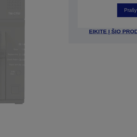
Prašy
EIKITE Į ŠIO P