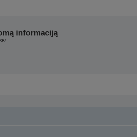
domą informaciją
SB/