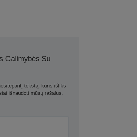
os Galimybės Su
sitepantį tekstą, kuris išliks
siai išnaudoti mūsų rašalus,