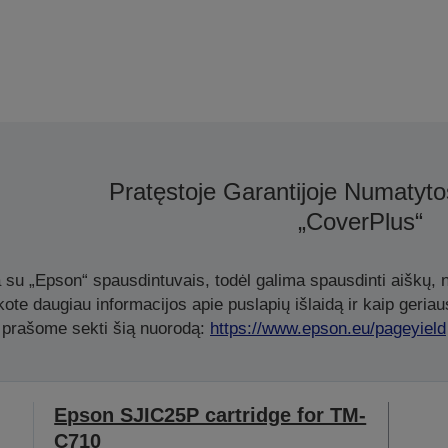
Pratęstoje Garantijoje Numatyt
„CoverPlus“
a su „Epson“ spausdintuvais, todėl galima spausdinti aiškų, ne
te daugiau informacijos apie puslapių išlaidą ir kaip geriau
prašome sekti šią nuorodą:
https://www.epson.eu/pageyield
Epson SJIC25P cartridge for TM-
C710