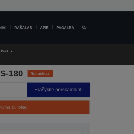
NIAI
RAŠALAS
APIE
PAGALBA
UVAI
PS-180
Nutrauktas
Prašykite perskambinti
kymą žr. toliau.