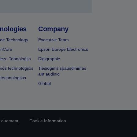
nologies
Company
ee Technology
Executive Team
onCore
Epson Europe Electronics
iezo Tehnoloģija
Digigraphie
vios technologijos
Tiesioginis spausdinimas
ant audinio
 technologijos
Global
vo duomenų
Cookie Information