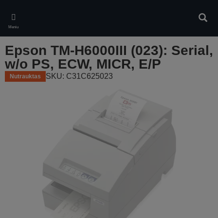
Skip
to
Ieškot
main
Meniu
content
Epson TM-H6000III (023): Serial,
w/o PS, ECW, MICR, E/P
SKU: C31C625023
Nutrauktas