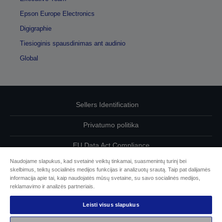
Epson Europe Electronics
Digigraphie
Tiesioginis spausdinimas ant audinio
Global
Sellers Identification
Privatumo politika
EU Data Act Compliance
Naudojame slapukus, kad svetainė veiktų tinkamai, suasmenintų turinį bei
Susisiekite su mumis dėl savo duomenų
skelbimus, teiktų socialinės medijos funkcijas ir analizuotų srautą. Taip pat dalijamės
informacija apie tai, kaip naudojatės mūsų svetaine, su savo socialinės medijos,
Cookie Information
reklamavimo ir analizės partneriais.
Leisti visus slapukus
„Epson“ įsipareigojimas dėl prieinamumo