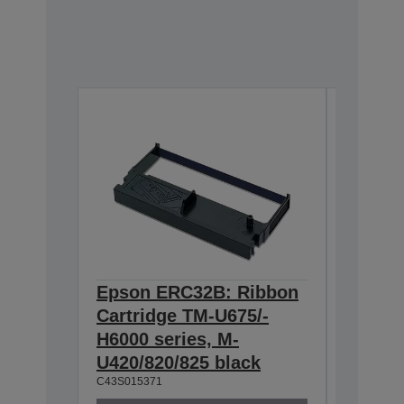
Epson ERC32B: Ribbon
Epson
Cartridge TM-U675/-
Cartri
H6000 series, M-
021/-0
U420/820/825 black
black
C43S015371
C43S0153