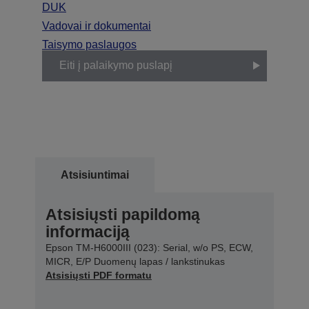
DUK
Vadovai ir dokumentai
Taisymo paslaugos
Eiti į palaikymo puslapį
Atsisiuntimai
Atsisiųsti papildomą
informaciją
Epson TM-H6000III (023): Serial, w/o PS, ECW,
MICR, E/P Duomenų lapas / lankstinukas
Atsisiųsti PDF formatu