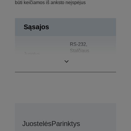
būti keičiamos iš anksto neįspėjus
Sąsajos
RS-232,
Stalčiaus
Jungtys
atidarymas,
Kliento ekranas
Juostelės
Parinktys