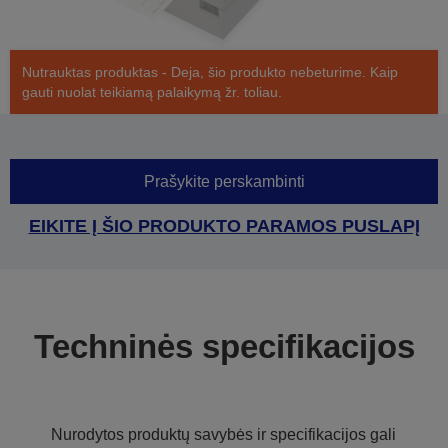
Nutrauktas produktas - Deja, šio produkto nebeturime. Kaip
gauti nuolat teikiamą palaikymą žr. toliau.
Prašykite perskambinti
EIKITE Į ŠIO PRODUKTO PARAMOS PUSLAPĮ
Techninės specifikacijos
Nurodytos produktų savybės ir specifikacijos gali