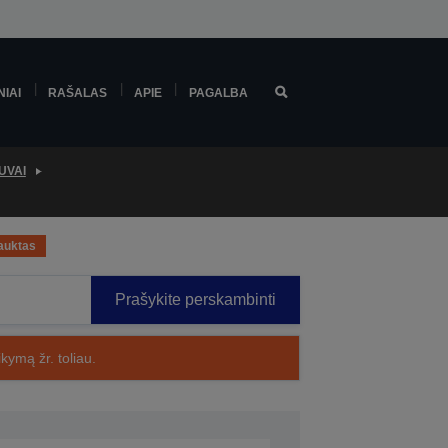
NIAI
RAŠALAS
APIE
PAGALBA
UVAI
auktas
Prašykite perskambinti
kymą žr. toliau.