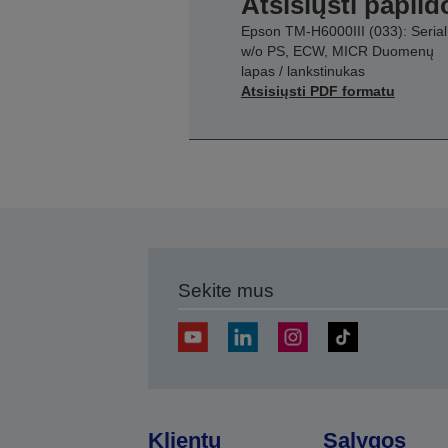
Atsisiųsti papil
Epson TM-H6000III (033): Serial
w/o PS, ECW, MICR Duomenų
lapas / lankstinukas
Atsisiųsti PDF formatu
Sekite mus
Klientų
Sąlygos