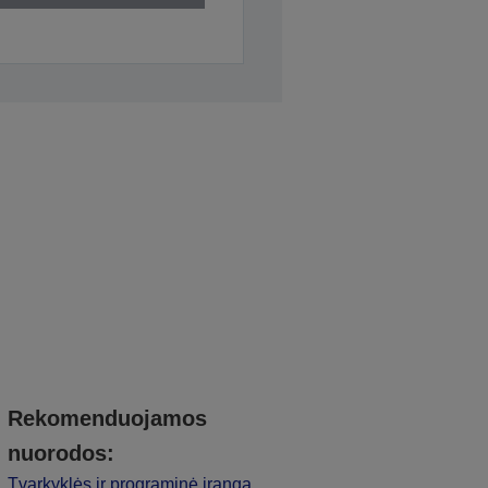
Rekomenduojamos
nuorodos:
Tvarkyklės ir programinė įranga