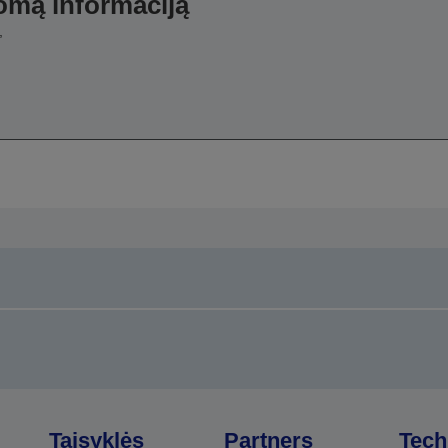
domą informaciją
,
Taisyklės
Partners
Tech