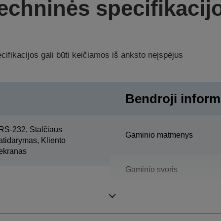
echninės specifikacij
ifikacijos gali būti keičiamos iš anksto neįspėjus
Bendroji inform
RS-232, Stalčiaus
Gaminio matmenys
atidarymas, Kliento
ekranas
Gaminio svoris
Spalvinis