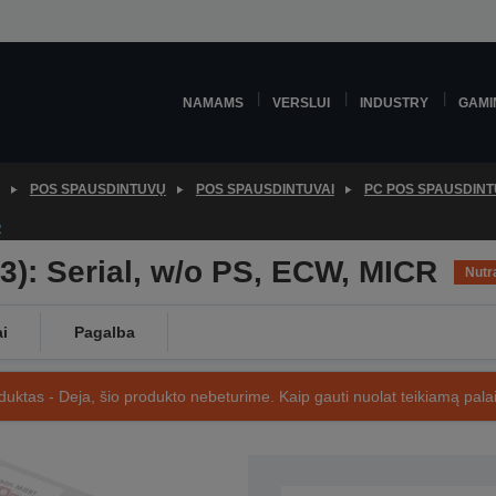
NAMAMS
VERSLUI
INDUSTRY
GAMI
POS SPAUSDINTUVŲ
POS SPAUSDINTUVAI
PC POS SPAUSDINT
R
3): Serial, w/o PS, ECW, MICR
Nutr
ai
Pagalba
uktas - Deja, šio produkto nebeturime. Kaip gauti nuolat teikiamą palai
SKU: C31C625033