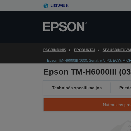
Skip
LIETUVIŲ K.
to
main
content
PAGRINDINIS
PRODUKTAI
SPAUSDINTUVAI
Epson TM-H6000III (033): Serial, w/o PS, ECW, MIC
Epson TM-H6000III (03
Techninės specifikacijos
Pried
Nutrauktas prod