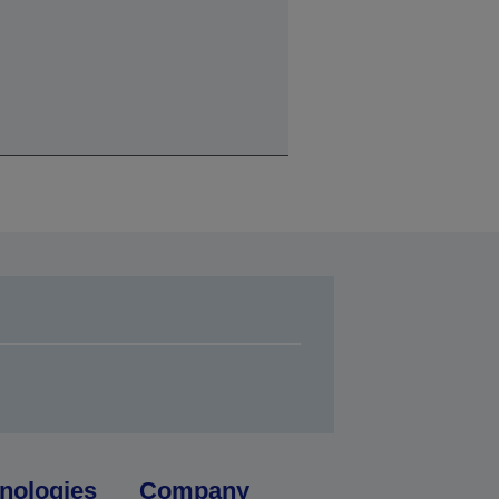
nologies
Company