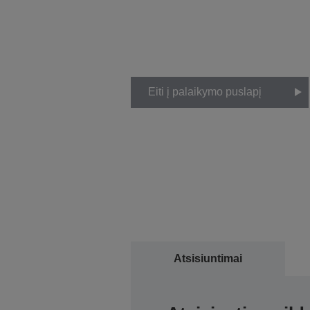
Eiti į palaikymo puslapį
Atsisiuntimai