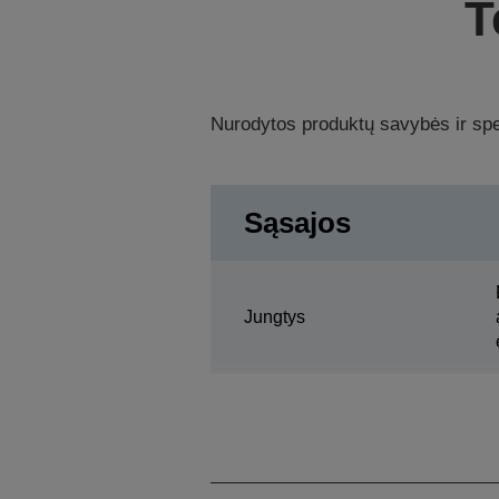
T
Nurodytos produktų savybės ir spec
Sąsajos
Jungtys