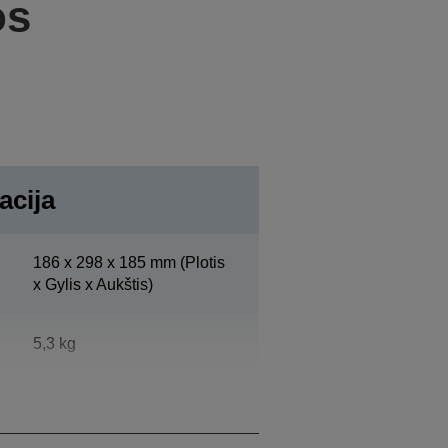
os
acija
186‎ x 298 x 185 mm (Plotis
x Gylis x Aukštis)
5,3 kg
„EpsonCool White“