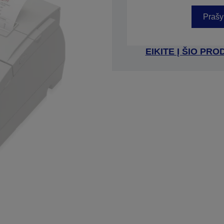
Prašy
EIKITE Į ŠIO P