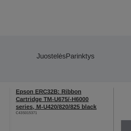
Juostelės
Parinktys
Epson ERC32B: Ribbon
Cartridge TM-U675/-H6000
series, M-U420/820/825 black
C43S015371