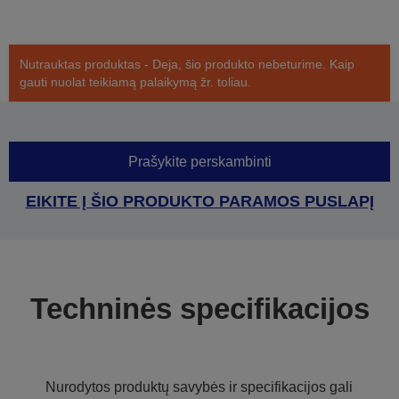
Nutrauktas produktas - Deja, šio produkto nebeturime. Kaip
gauti nuolat teikiamą palaikymą žr. toliau.
Prašykite perskambinti
EIKITE Į ŠIO PRODUKTO PARAMOS PUSLAPĮ
Techninės specifikacijos
Nurodytos produktų savybės ir specifikacijos gali