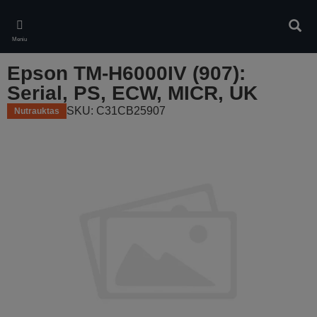
Skip
to
Ieškot
main
Meniu
content
Epson TM-H6000IV (907):
Serial, PS, ECW, MICR, UK
SKU: C31CB25907
Nutrauktas