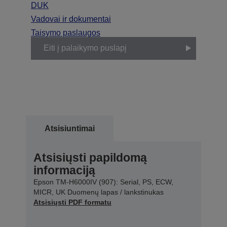
DUK
Vadovai ir dokumentai
Taisymo paslaugos
Eiti į palaikymo puslapį
Atsisiuntimai
Atsisiųsti papildomą
informaciją
Epson TM-H6000IV (907): Serial, PS, ECW,
MICR, UK Duomenų lapas / lankstinukas
Atsisiųsti PDF formatu