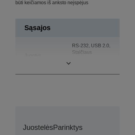
būti keičiamos iš anksto neįspėjus
Sąsajos
RS-232, USB 2.0,
Stalčiaus
Jungtys
atidarymas,
Kliento ekranas
Juostelės
Parinktys