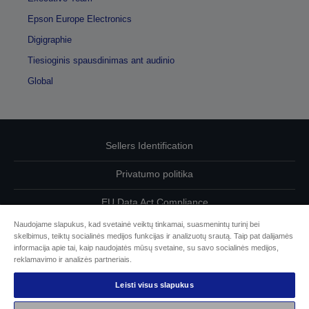
Epson Europe Electronics
Digigraphie
Tiesioginis spausdinimas ant audinio
Global
Sellers Identification
Privatumo politika
EU Data Act Compliance
Naudojame slapukus, kad svetainė veiktų tinkamai, suasmenintų turinį bei
Susisiekite su mumis dėl savo duomenų
skelbimus, teiktų socialinės medijos funkcijas ir analizuotų srautą. Taip pat dalijamės
informacija apie tai, kaip naudojatės mūsų svetaine, su savo socialinės medijos,
Cookie Information
reklamavimo ir analizės partneriais.
Leisti visus slapukus
„Epson“ įsipareigojimas dėl prieinamumo