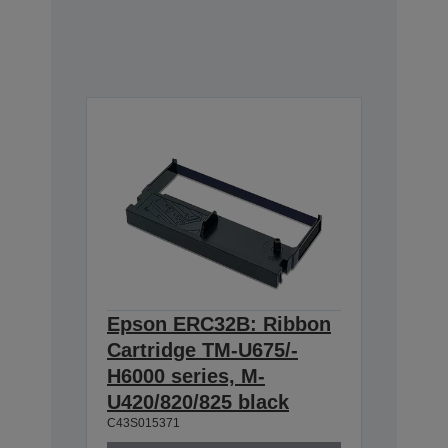
Epson ERC32B: Ribbon
Cartridge TM-U675/-
H6000 series, M-
U420/820/825 black
C43S015371