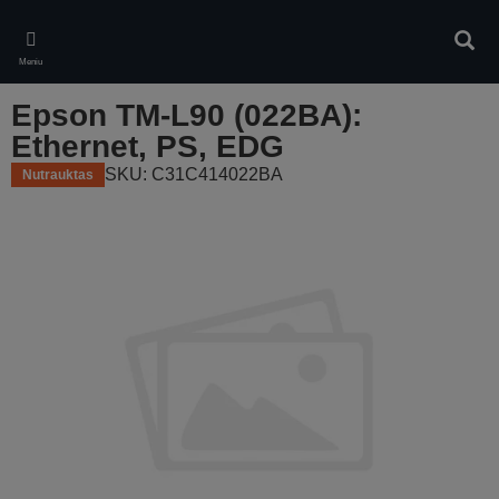
Skip
to
Ieškot
main
Meniu
content
Epson TM-L90 (022BA):
Ethernet, PS, EDG
SKU: C31C414022BA
Nutrauktas