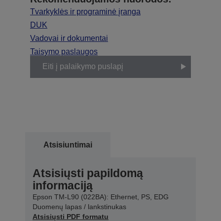
Tvarkyklės ir programinė įranga
DUK
Vadovai ir dokumentai
Taisymo paslaugos
Eiti į palaikymo puslapį
Atsisiuntimai
Atsisiųsti papildomą
informaciją
Epson TM-L90 (022BA): Ethernet, PS, EDG
Duomenų lapas / lankstinukas
Atsisiųsti PDF formatu