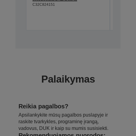
C32C824151
Su
Palaikymas
Reikia pagalbos?
Apsilankykite mūsų pagalbos puslapyje ir
raskite tvarkykles, programinę įrangą,
vadovus, DUK ir kaip su mumis susisiekti.
Rekomenduojamos nuorodos: