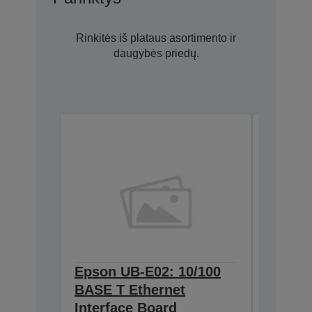
Rinkitės iš plataus asortimento ir
daugybės priedų.
Epson UB-E02: 10/100
Epson 
BASE T Ethernet
Interf
C32C8238
Interface Board