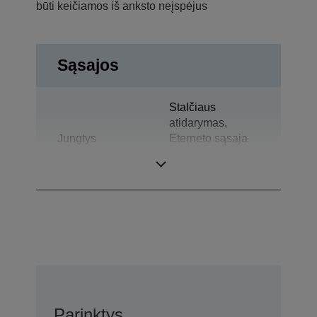
būti keičiamos iš anksto neįspėjus
Sąsajos
Stalčiaus
atidarymas,
Jungtys
Eterneto sąsaja
(100 Base-TX /
10 Base-T)
Parinktys