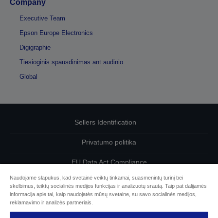
Company
Executive Team
Epson Europe Electronics
Digigraphie
Tiesioginis spausdinimas ant audinio
Global
Sellers Identification
Privatumo politika
EU Data Act Compliance
Naudojame slapukus, kad svetainė veiktų tinkamai, suasmenintų turinį bei
Susisiekite su mumis dėl savo duomenų
skelbimus, teiktų socialinės medijos funkcijas ir analizuotų srautą. Taip pat dalijamės
informacija apie tai, kaip naudojatės mūsų svetaine, su savo socialinės medijos,
Cookie Information
reklamavimo ir analizės partneriais.