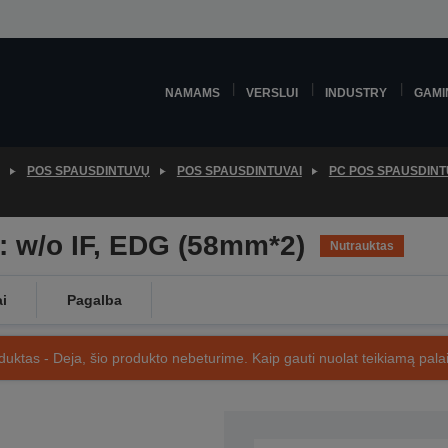
NAMAMS
VERSLUI
INDUSTRY
GAMI
POS SPAUSDINTUVŲ
POS SPAUSDINTUVAI
PC POS SPAUSDINT
: w/o IF, EDG (58mm*2)
Nutrauktas
ai
Pagalba
uktas - Deja, šio produkto nebeturime. Kaip gauti nuolat teikiamą palai
SKU: C31C481012