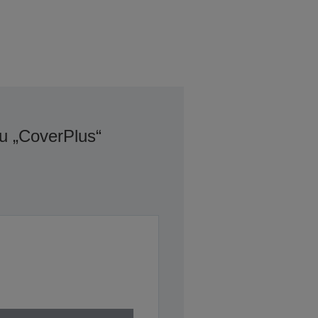
u „CoverPlus“