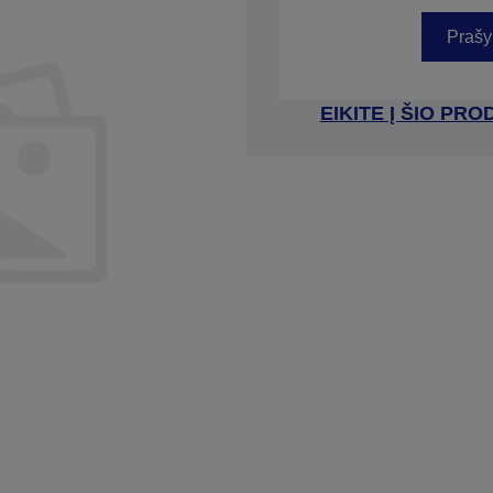
Prašy
EIKITE Į ŠIO P