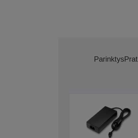
Parinktys
Prat