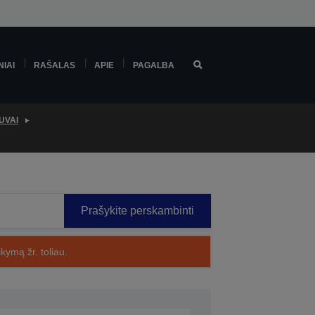
NIAI
RAŠALAS
APIE
PAGALBA
UVAI
Prašykite perskambinti
kymą žr. toliau.