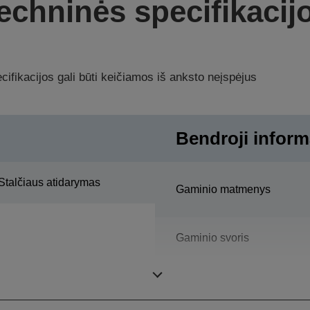
echninės specifikacij
ifikacijos gali būti keičiamos iš anksto neįspėjus
Bendroji inform
Stalčiaus atidarymas
Gaminio matmenys
Gaminio svoris
Spalvinis