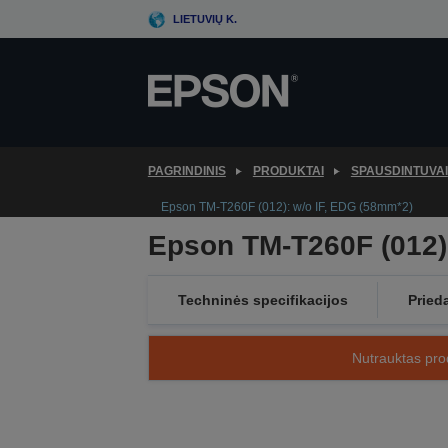
Skip
LIETUVIŲ K.
to
main
content
PAGRINDINIS
PRODUKTAI
SPAUSDINTUVAI
Epson TM-T260F (012): w/o IF, EDG (58mm*2)
Epson TM-T260F (012)
Techninės specifikacijos
Pried
Nutrauktas prod