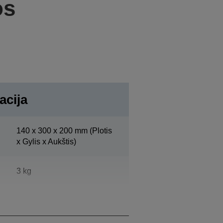
os
acija
140‎ x 300 x 200 mm (Plotis
x Gylis x Aukštis)
3 kg
„Epson Dark Grey“