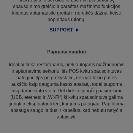
spausdinimo greičio ir paraštės mažinimo funkcijos
klientus aptarnausite greitai ir nereikės dažnai keisti
popieriaus rulonų.
SUPPORT
Paprasta naudoti
Idealiai tinka restoranams, prekiautojams mažmenomis
ir aptarnavimo sektoriui šis POS kvitų spausdintuvas
patogiai tilps po prekystaliu, nes yra tokio paties
aukščio kaip dauguma kasos aparatų, todėl taupoma
jūsų darbo stalo vieta. Dėl didelio jungčių pasirinkimo
(USB, eterneto ir „Wi-Fi“) šį kvitų spausdintuvą galima
įjungti ir eksploatuoti ten, kur jums patogiau. Papildoma
apsauga saugo laidus ir kabelius, kad nebūtų netyčia
aplaistyti.