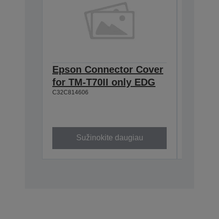
Epson Connector Cover
Epson
for TM-T70II only EDG
634:Ex
C32C814606
T20II,T
T88VI
C32C8906
Sužinokite daugiau
Su