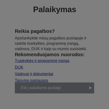
Palaikymas
Reikia pagalbos?
Apsilankykite mūsų pagalbos puslapyje ir
raskite tvarkykles, programinę įrangą,
vadovus, DUK ir kaip su mumis susisiekti.
Rekomenduojamos nuorodos:
Tvarkyklės ir programinė įranga
DUK
Vadovai ir dokumentai
Taisymo paslaugos
Eiti į palaikymo puslapį