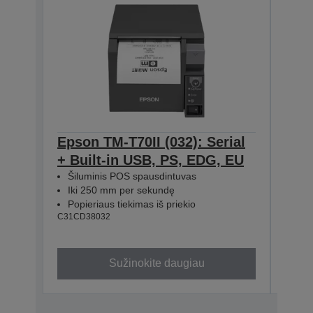
Epson TM-T70II (032): Serial
Eps
+ Built-in USB, PS, EDG, EU
Seri
Šiluminis POS spausdintuvas
Bla
Iki 250 mm per sekundę
Šil
Popieriaus tiekimas iš priekio
Iki
C31CD38032
Popi
C31CD
Sužinokite daugiau