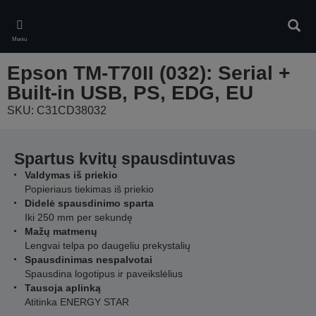
Skip
to
Ieškot
main
Meniu
content
Epson TM-T70II (032): Serial +
Built-in USB, PS, EDG, EU
SKU: C31CD38032
Spartus kvitų spausdintuvas
Valdymas iš priekio
Popieriaus tiekimas iš priekio
Didelė spausdinimo sparta
Iki 250 mm per sekundę
Mažų matmenų
Lengvai telpa po daugeliu prekystalių
Spausdinimas nespalvotai
Spausdina logotipus ir paveikslėlius
Tausoja aplinką
Atitinka ENERGY STAR