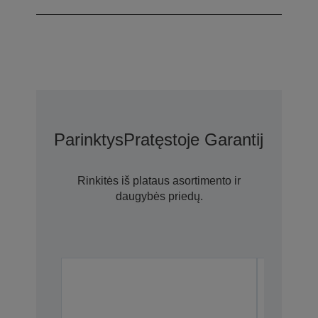
Parinktys
Pratęstoje Garantijoje N
Rinkitės iš plataus asortimento ir
daugybės priedų.