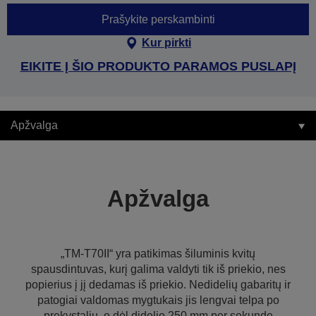
Prašykite perskambinti
Kur pirkti
EIKITE Į ŠIO PRODUKTO PARAMOS PUSLAPĮ
Apžvalga
Apžvalga
„TM-T70II“ yra patikimas šiluminis kvitų
spausdintuvas, kurį galima valdyti tik iš priekio, nes
popierius į jį dedamas iš priekio. Nedidelių gabaritų ir
patogiai valdomas mygtukais jis lengvai telpa po
prekystaliu, o dėl didelio 250 mm per sekundę