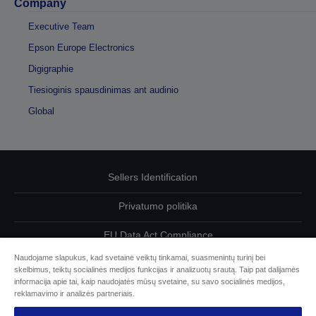
Company
Executive Team
Epson Europe Electronics
Digigraphie
Tiesioginis spausdinimas ant audinio
Global
Sellers Identification
Privatumo politika
EU Data Act Compliance
Naudojame slapukus, kad svetainė veiktų tinkamai, suasmenintų turinį bei
Susisiekite su mumis dėl savo duomenų
skelbimus, teiktų socialinės medijos funkcijas ir analizuotų srautą. Taip pat dalijamės
informacija apie tai, kaip naudojatės mūsų svetaine, su savo socialinės medijos,
Cookie Information
reklamavimo ir analizės partneriais.