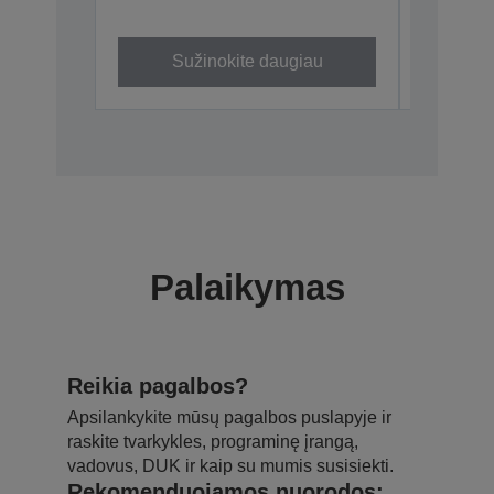
C32C8253
Sužinokite daugiau
Su
Palaikymas
Reikia pagalbos?
Apsilankykite mūsų pagalbos puslapyje ir
raskite tvarkykles, programinę įrangą,
vadovus, DUK ir kaip su mumis susisiekti.
Rekomenduojamos nuorodos: