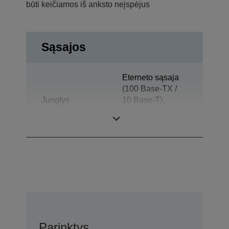
būti keičiamos iš anksto neįspėjus
Sąsajos
Eterneto sąsaja
(100 Base-TX /
Jungtys
10 Base-T),
Stalčiaus
atidarymas
Parinktys