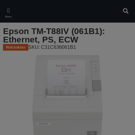
Skip
to
Ieškot
main
Meniu
content
Epson TM-T88IV (061B1):
Ethernet, PS, ECW
SKU: C31C636061B1
Nutrauktas