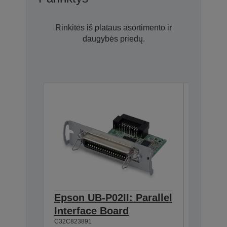
Rinkitės iš plataus asortimento ir
daugybės priedų.
Epson UB-P02II: Parallel
Epson 
Interface Board
Univer
C32C823891
w/o AC