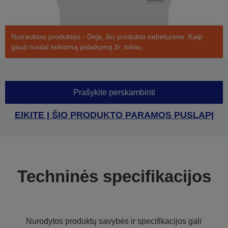
Nutrauktas produktas - Deja, šio produkto nebeturime. Kaip
gauti nuolat teikiamą palaikymą žr. toliau.
Prašykite perskambinti
EIKITE Į ŠIO PRODUKTO PARAMOS PUSLAPĮ
Techninės specifikacijos
Nurodytos produktų savybės ir specifikacijos gali