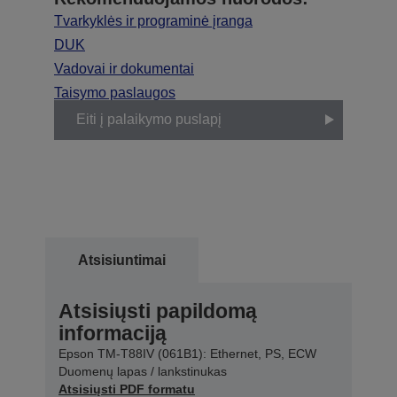
Tvarkyklės ir programinė įranga
DUK
Vadovai ir dokumentai
Taisymo paslaugos
Eiti į palaikymo puslapį
Atsisiuntimai
Atsisiųsti papildomą
informaciją
Epson TM-T88IV (061B1): Ethernet, PS, ECW
Duomenų lapas / lankstinukas
Atsisiųsti PDF formatu