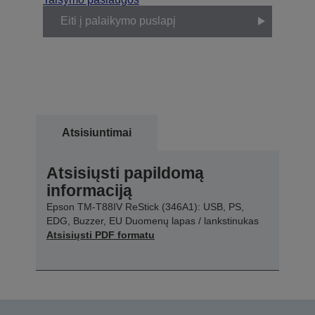
Eiti į palaikymo puslapį
Atsisiuntimai
Atsisiųsti papildomą
informaciją
Epson TM-T88IV ReStick (346A1): USB, PS,
EDG, Buzzer, EU Duomenų lapas / lankstinukas
Atsisiųsti PDF formatu