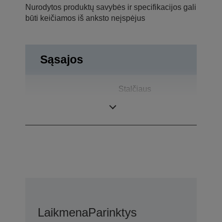
Nurodytos produktų savybės ir specifikacijos gali
būti keičiamos iš anksto neįspėjus
Sąsajos
Stalčiaus
Jungtys
atidarymas, USB
2.0
Laikmena
Parinktys