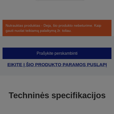
Nutrauktas produktas - Deja, šio produkto nebeturime. Kaip
gauti nuolat teikiamą palaikymą žr. toliau.
Prašykite perskambinti
EIKITE Į ŠIO PRODUKTO PARAMOS PUSLAPĮ
Techninės specifikacijos