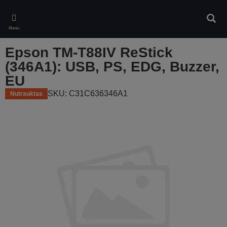
Skip
to
Ieškot
main
Meniu
content
Epson TM-T88IV ReStick
(346A1): USB, PS, EDG, Buzzer,
EU
SKU: C31C636346A1
Nutrauktas