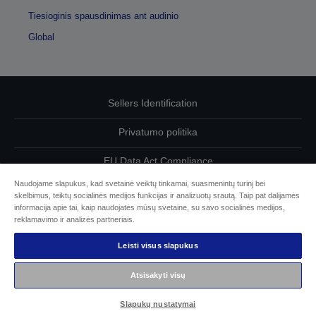
Tiesioginis spausdinimas ant audinio
Global
Sellers Identification
Privatumo politika
EU Data Act Compliance
Naudojame slapukus, kad svetainė veiktų tinkamai, suasmenintų turinį bei
Susisiekite su mumis dėl savo duomenų
skelbimus, teiktų socialinės medijos funkcijas ir analizuotų srautą. Taip pat dalijamės
informacija apie tai, kaip naudojatės mūsų svetaine, su savo socialinės medijos,
Cookie Information
reklamavimo ir analizės partneriais.
Leisti visus slapukus
„Epson“ įsipareigojimas dėl prieinamumo
Atsisakyti visų
© „Seiko Epson“, 2026 m.
Slapukų nustatymai