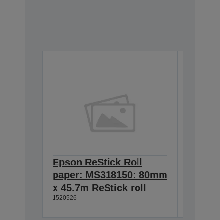
Epson ReStick Roll
Epson 
paper: MS318150: 80mm
paper
x 45.7m ReStick roll
x 45.7
1520526
1520527