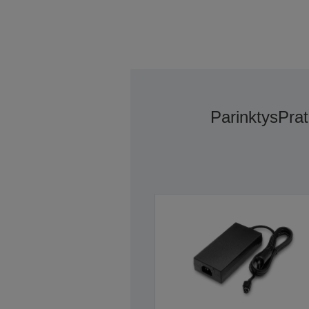
Parinktys
Prat