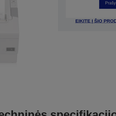
Prašy
EIKITE Į ŠIO P
echninės specifikacij