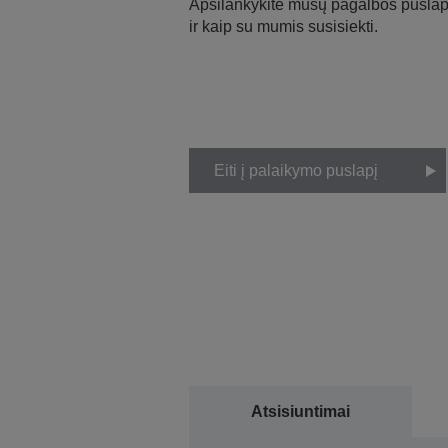
Apsilankykite mūsų pagalbos puslapy
ir kaip su mumis susisiekti.
Eiti į palaikymo puslapį
Atsisiuntimai