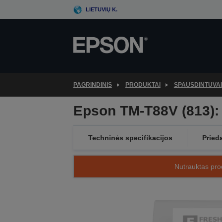
Skip
LIETUVIŲ K.
to
main
content
PAGRINDINIS
PRODUKTAI
SPAUSDINTUVAI
Epson TM-T88V (813): 
Techninės specifikacijos
Pried
Nutrauktas prod