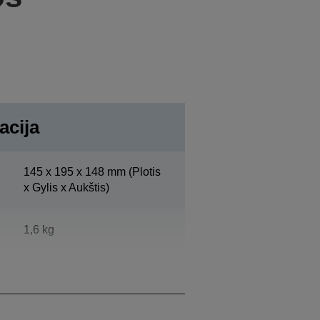
acija
145‎ x 195 x 148 mm (Plotis
x Gylis x Aukštis)
1,6 kg
„EpsonCool White“