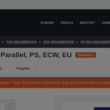
NAMAMS
VERSLUI
INDUSTRY
GAMI
POS SPAUSDINTUVŲ
POS SPAUSDINTUVAI
PC POS SPAUSDINT
Parallel, PS, ECW, EU
Nutrauktas
ai
Pagalba
uktas - Deja, šio produkto nebeturime. Kaip gauti nuolat teikiamą palai
SKU: C31CA85813