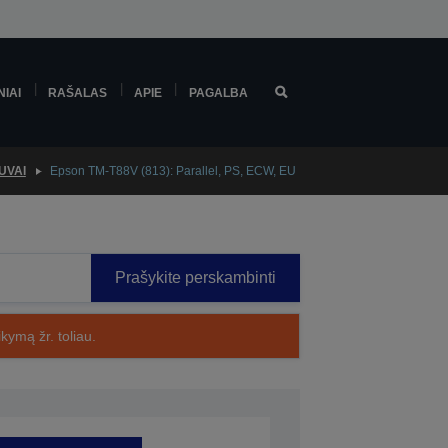
NIAI
RAŠALAS
APIE
PAGALBA
UVAI
Epson TM-T88V (813): Parallel, PS, ECW, EU
Prašykite perskambinti
kymą žr. toliau.