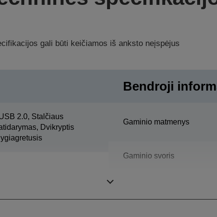
ifikacijos gali būti keičiamos iš anksto neįspėjus
Bendroji inform
USB 2.0, Stalčiaus
Gaminio matmenys
atidarymas, Dvikryptis
lygiagretusis
Gaminio svoris
Spalvinis