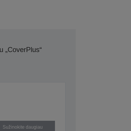
u „CoverPlus“
Sužinokite daugiau