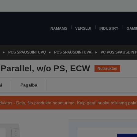
NAMAMS
VERSLUI
INDUSTRY
GAMI
POS SPAUSDINTUVŲ
POS SPAUSDINTUVAI
PC POS SPAUSDINT
Parallel, w/o PS, ECW
Nutrauktas
ai
Pagalba
uktas - Deja, šio produkto nebeturime. Kaip gauti nuolat teikiamą palai
SKU: C31CA85837