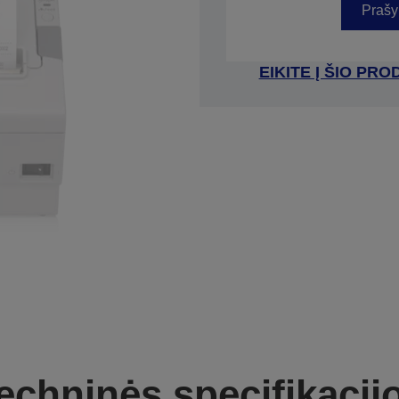
Prašy
EIKITE Į ŠIO P
echninės specifikacij