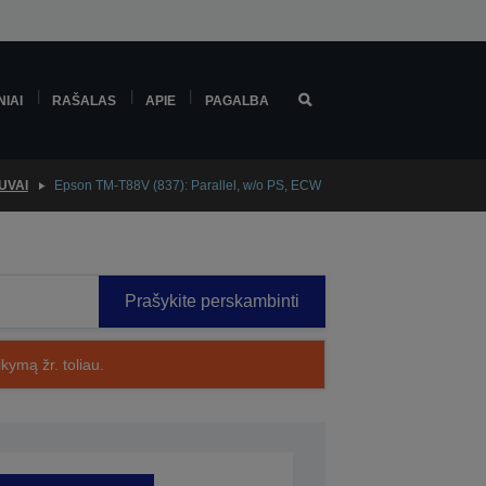
NIAI
RAŠALAS
APIE
PAGALBA
UVAI
Epson TM-T88V (837): Parallel, w/o PS, ECW
Prašykite perskambinti
kymą žr. toliau.