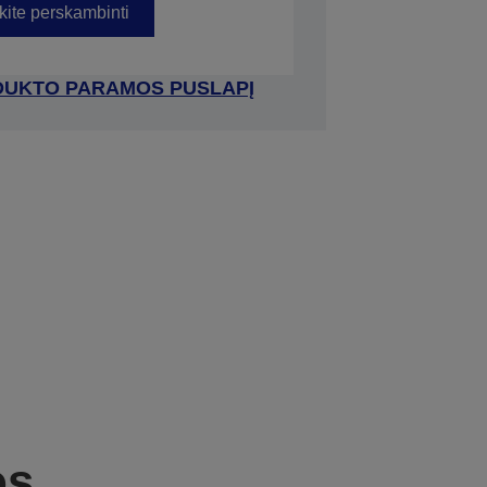
kite perskambinti
RODUKTO PARAMOS PUSLAPĮ
os