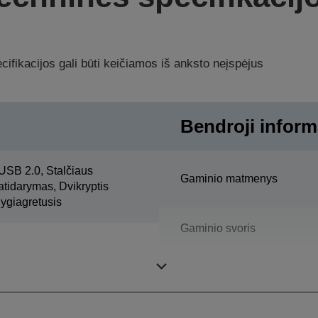
ifikacijos gali būti keičiamos iš anksto neįspėjus
Bendroji inform
USB 2.0, Stalčiaus
Gaminio matmenys
atidarymas, Dvikryptis
lygiagretusis
Gaminio svoris
Spalvinis