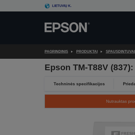
Skip
LIETUVIŲ K.
to
main
content
PAGRINDINIS
PRODUKTAI
SPAUSDINTUVAI
Epson TM-T88V (837): 
Techninės specifikacijos
Pried
Nutrauktas prod