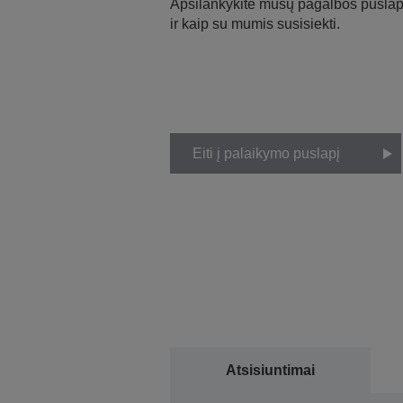
Apsilankykite mūsų pagalbos puslapy
ir kaip su mumis susisiekti.
Eiti į palaikymo puslapį
Atsisiuntimai