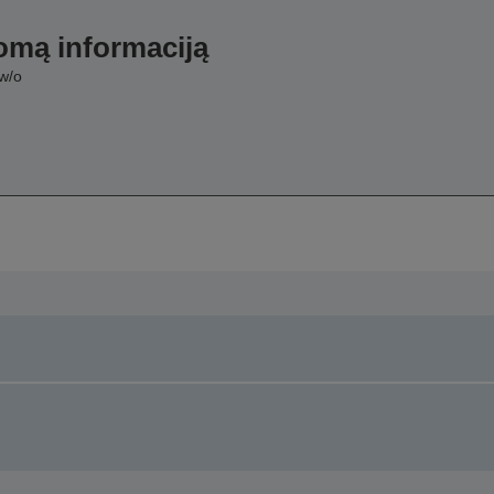
domą informaciją
w/o