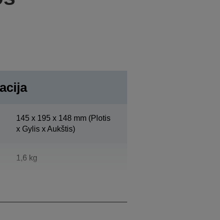
acija
145‎ x 195 x 148 mm (Plotis
x Gylis x Aukštis)
1,6 kg
„Epson Dark Grey“