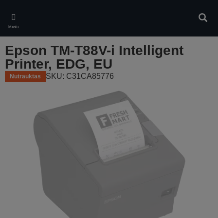
Skip
to
Ieškot
main
Meniu
content
Epson TM-T88V-i Intelligent
Printer, EDG, EU
SKU: C31CA85776
Nutrauktas