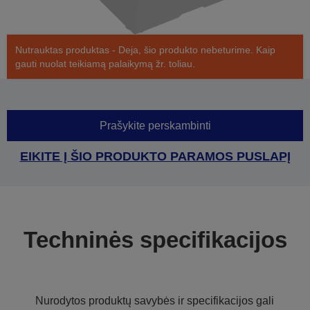
Nutrauktas produktas - Deja, šio produkto nebeturime. Kaip
gauti nuolat teikiamą palaikymą žr. toliau.
Prašykite perskambinti
EIKITE Į ŠIO PRODUKTO PARAMOS PUSLAPĮ
Techninės specifikacijos
Nurodytos produktų savybės ir specifikacijos gali