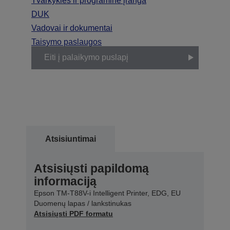
Tvarkyklės ir programinė įranga
DUK
Vadovai ir dokumentai
Taisymo paslaugos
Eiti į palaikymo puslapį
Atsisiuntimai
Atsisiųsti papildomą
informaciją
Epson TM-T88V-i Intelligent Printer, EDG, EU
Duomenų lapas / lankstinukas
Atsisiųsti PDF formatu