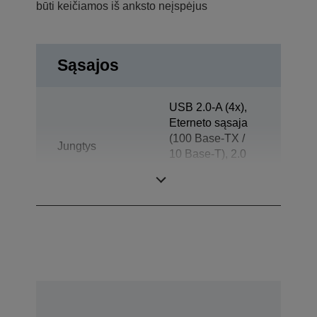
būti keičiamos iš anksto neįspėjus
Sąsajos
USB 2.0-A (4x),
Eterneto sąsaja
(100 Base-TX /
Jungtys
10 Base-T), 2.0
versijos USB
„Micro-AB“