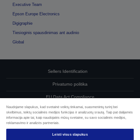
Executive Team
Epson Europe Electronics
Digigraphie
Tiesioginis spausdinimas ant audinio
Global
Sellers Identification
Privatumo politika
EU Data Act Compliance
Naudojame slapukus, kad svetainė veiktų tinkamai, suasmenintų turinį bei
Susisiekite su mumis dėl savo duomenų
skelbimus, teiktų socialinės medijos funkcijas ir analizuotų srautą. Taip pat dalijamės
informacija apie tai, kaip naudojatės mūsų svetaine, su savo socialinės medijos,
Cookie Information
reklamavimo ir analizės partneriais.
Leisti visus slapukus
„Epson“ įsipareigojimas dėl prieinamumo