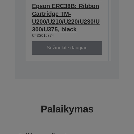
Epson ERC38B: Ribbon
Epson
Cartridge TM-
Ribbon
U200/U210/U220/U230/U
300/U3
300/U375, black
230, b
C43S015374
C43S0153
Sužinokite daugiau
Su
Palaikymas