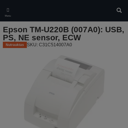
Skip
to
Ieškot
main
Meniu
content
Epson TM-U220B (007A0): USB,
PS, NE sensor, ECW
SKU: C31C514007A0
Nutrauktas