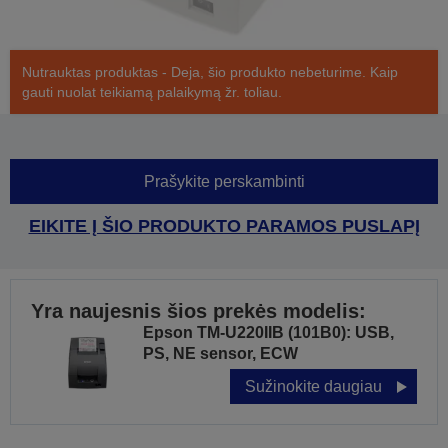
Nutrauktas produktas - Deja, šio produkto nebeturime. Kaip
gauti nuolat teikiamą palaikymą žr. toliau.
Prašykite perskambinti
EIKITE Į ŠIO PRODUKTO PARAMOS PUSLAPĮ
Yra naujesnis šios prekės modelis:
Epson TM-U220IIB (101B0): USB,
PS, NE sensor, ECW
Sužinokite daugiau