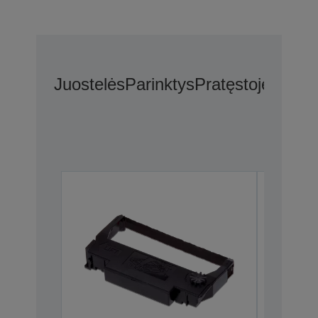
Juostelės
Parinktys
Pratęstoje Gara