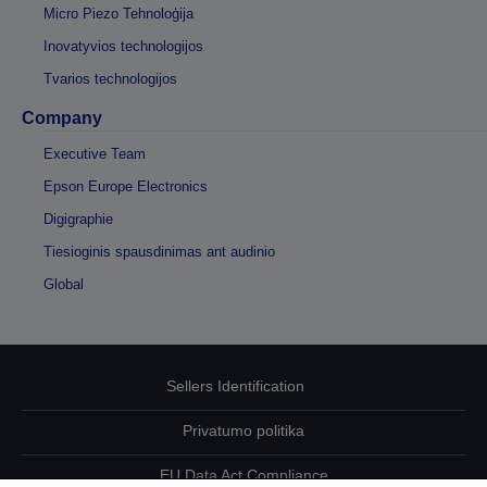
Micro Piezo Tehnoloģija
Inovatyvios technologijos
Tvarios technologijos
Company
Executive Team
Epson Europe Electronics
Digigraphie
Tiesioginis spausdinimas ant audinio
Global
Sellers Identification
Privatumo politika
EU Data Act Compliance