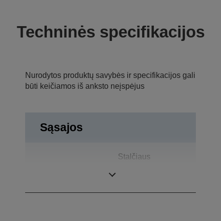
Techninės specifikacijos
Nurodytos produktų savybės ir specifikacijos gali
būti keičiamos iš anksto neįspėjus
Sąsajos
Stalčiaus
Jungtys
atidarymas, USB
1.0