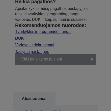
Reikia pagalbos?
Apsilankykite mūsų pagalbos puslapyje ir
raskite tvarkykles, programinę įrangą,
vadovus, DUK ir kaip su mumis susisiekti.
Rekomenduojamos nuorodos:
Tvarkyklės ir programinė įranga
DUK
Vadovai ir dokumentai
Taisymo paslaugos
Eiti į palaikymo puslapį
Atsisiuntimai