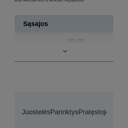
Sąsajos
RS-232,
Jungtys
Stalčiaus
atidarymas
Juostelės
Parinktys
Pratęstoje Gara