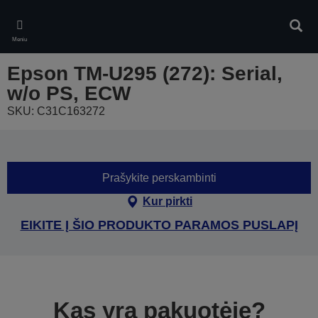
Skip
to
Ieškot
main
Meniu
content
Epson TM-U295 (272): Serial,
w/o PS, ECW
SKU: C31C163272
Prašykite perskambinti
Kur pirkti
EIKITE Į ŠIO PRODUKTO PARAMOS PUSLAPĮ
Kas yra pakuotėje?