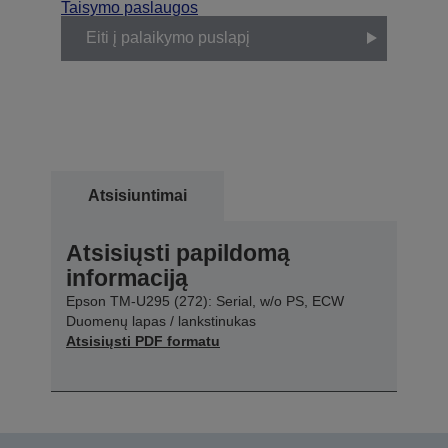
Taisymo paslaugos
Eiti į palaikymo puslapį
Atsisiuntimai
Atsisiųsti papildomą
informaciją
Epson TM-U295 (272): Serial, w/o PS, ECW
Duomenų lapas / lankstinukas
Atsisiųsti PDF formatu