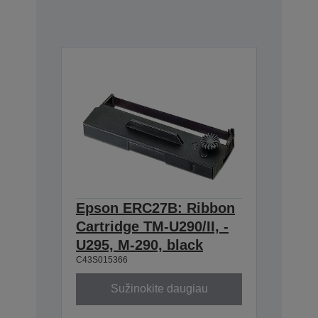
Epson ERC27B: Ribbon
Cartridge TM-U290/II, -
U295, M-290, black
C43S015366
Sužinokite daugiau