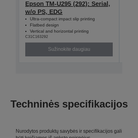
Epson TM-U295 (292): Serial,
Epso
w/o PS, EDG
w/o
Ultra-compact impact slip printing
Ultr
Flatbed design
Fla
Vertical and horizontal printing
Vert
C31C163292
C31C1
Sužinokite daugiau
Techninės specifikacijos
Nurodytos produktų savybės ir specifikacijos gali
būti keičiamos iš anksto neįspėjus