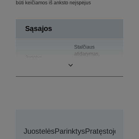
būti keičiamos iš anksto neįspėjus
Sąsajos
Stalčiaus
atidarymas,
Jungtys
Dvikryptis
lygiagretusis
Juostelės
Parinktys
Pratęstoje Gara