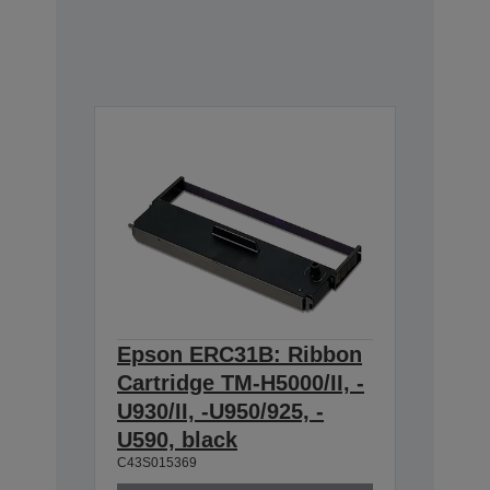
Epson ERC31B: Ribbon
Cartridge TM-H5000/II, -
U930/II, -U950/925, -
U590, black
C43S015369