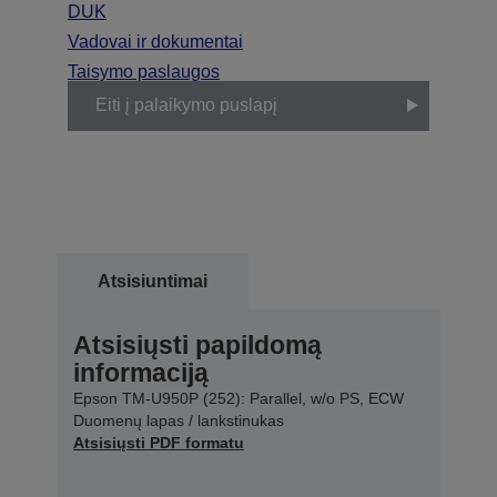
DUK
Vadovai ir dokumentai
Taisymo paslaugos
Eiti į palaikymo puslapį
Atsisiuntimai
Atsisiųsti papildomą
informaciją
Epson TM-U950P (252): Parallel, w/o PS, ECW
Duomenų lapas / lankstinukas
Atsisiųsti PDF formatu