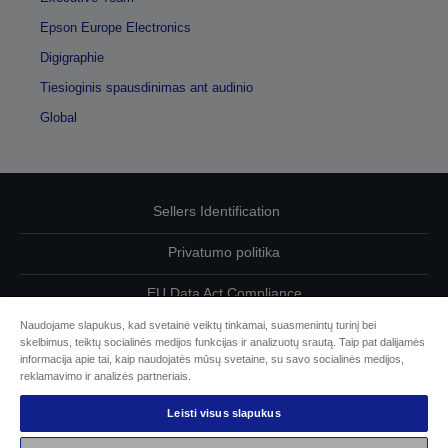
Epson Europe Electronics
Digigraphie
Tiesioginis spausdinimas ant audinio
Global
Sellers Identification
Privatumo politika
EU Data Act Compliance
Naudojame slapukus, kad svetainė veiktų tinkamai, suasmenintų turinį bei
Susisiekite su mumis dėl savo duomenų
skelbimus, teiktų socialinės medijos funkcijas ir analizuotų srautą. Taip pat dalijamės
informacija apie tai, kaip naudojatės mūsų svetaine, su savo socialinės medijos,
Cookie Information
reklamavimo ir analizės partneriais.
Leisti visus slapukus
„Epson“ įsipareigojimas dėl prieinamumo