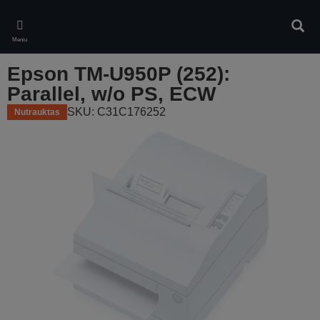
Skip
to
Ieškot
main
Meniu
content
Epson TM-U950P (252):
Parallel, w/o PS, ECW
SKU: C31C176252
Nutrauktas