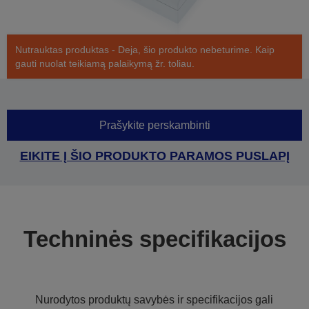
Nutrauktas produktas - Deja, šio produkto nebeturime. Kaip
gauti nuolat teikiamą palaikymą žr. toliau.
Prašykite perskambinti
EIKITE Į ŠIO PRODUKTO PARAMOS PUSLAPĮ
Techninės specifikacijos
Nurodytos produktų savybės ir specifikacijos gali