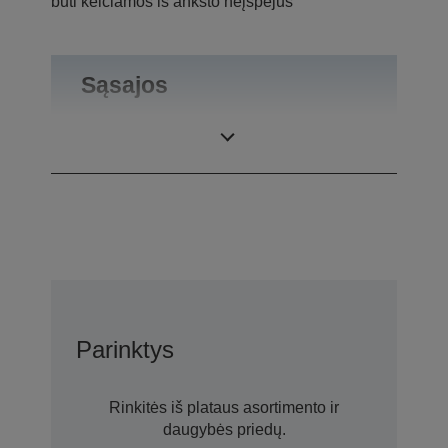
būti keičiamos iš anksto neįspėjus
Sąsajos
Jungtys
USB 2.0-A
Parinktys
Rinkitės iš plataus asortimento ir
daugybės priedų.