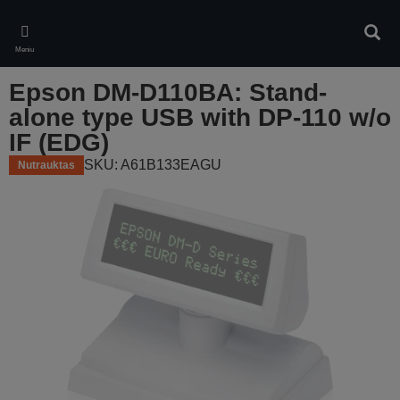
Skip
to
Ieškot
main
Meniu
content
Epson DM-D110BA: Stand-
alone type USB with DP-110 w/o
IF (EDG)
SKU: A61B133EAGU
Nutrauktas