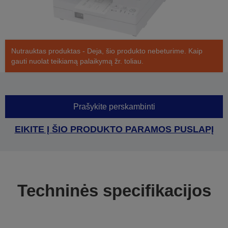
Nutrauktas produktas - Deja, šio produkto nebeturime. Kaip
gauti nuolat teikiamą palaikymą žr. toliau.
Prašykite perskambinti
EIKITE Į ŠIO PRODUKTO PARAMOS PUSLAPĮ
Techninės specifikacijos