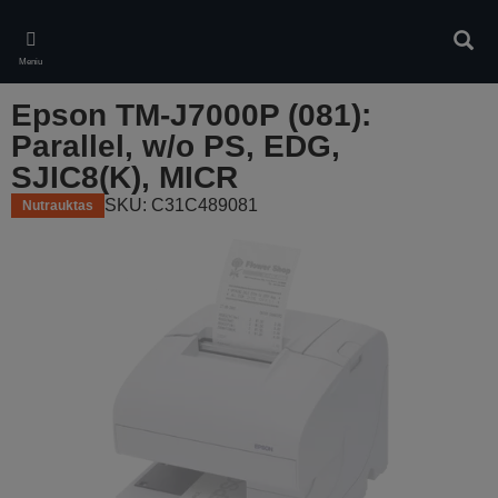
Skip
to
Ieškot
main
Meniu
content
Epson TM-J7000P (081):
Parallel, w/o PS, EDG,
SJIC8(K), MICR
SKU: C31C489081
Nutrauktas