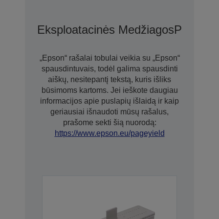
Eksploatacinės Medžiagos
Parinkty
„Epson“ rašalai tobulai veikia su „Epson“
spausdintuvais, todėl galima spausdinti
aiškų, nesitepantį tekstą, kuris išliks
būsimoms kartoms. Jei ieškote daugiau
informacijos apie puslapių išlaidą ir kaip
geriausiai išnaudoti mūsų rašalus,
prašome sekti šią nuorodą:
https://www.epson.eu/pageyield