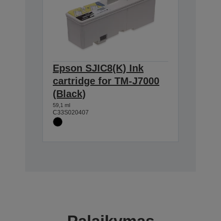
Epson SJIC8(K) Ink
cartridge for TM-J7000
(Black)
59,1 ml
C33S020407