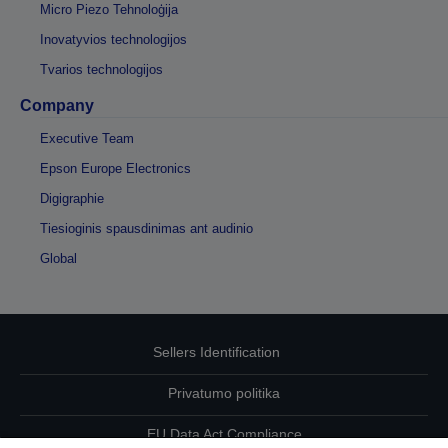
Micro Piezo Tehnoloģija
Inovatyvios technologijos
Tvarios technologijos
Company
Executive Team
Epson Europe Electronics
Digigraphie
Tiesioginis spausdinimas ant audinio
Global
Sellers Identification
Privatumo politika
EU Data Act Compliance