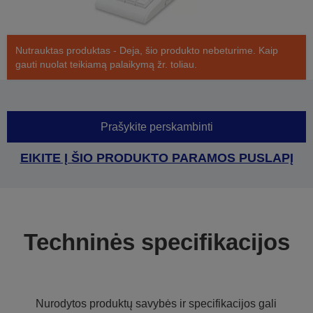
Nutrauktas produktas - Deja, šio produkto nebeturime. Kaip
gauti nuolat teikiamą palaikymą žr. toliau.
Prašykite perskambinti
EIKITE Į ŠIO PRODUKTO PARAMOS PUSLAPĮ
Techninės specifikacijos
Nurodytos produktų savybės ir specifikacijos gali