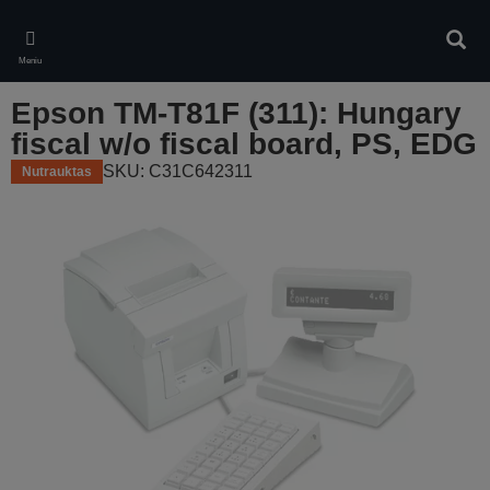
Skip
to
Ieškot
main
Meniu
content
Epson TM-T81F (311): Hungary
fiscal w/o fiscal board, PS, EDG
SKU: C31C642311
Nutrauktas