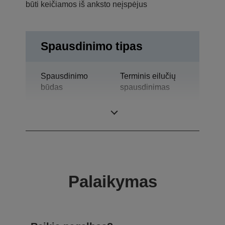
būti keičiamos iš anksto neįspėjus
Spausdinimo tipas
Spausdinimo
Terminis eilučių
būdas
spausdinimas
Technologija
Terminis slėgis
Palaikymas