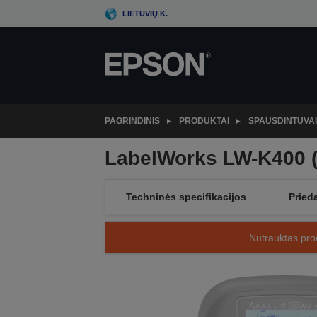
Skip
LIETUVIŲ K.
to
main
content
PAGRINDINIS
PRODUKTAI
SPAUSDINTUVAI
LabelWorks LW-K400 (
Techninės specifikacijos
Pried
Nutrauktas prod