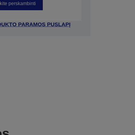
kite perskambinti
RODUKTO PARAMOS PUSLAPĮ
os