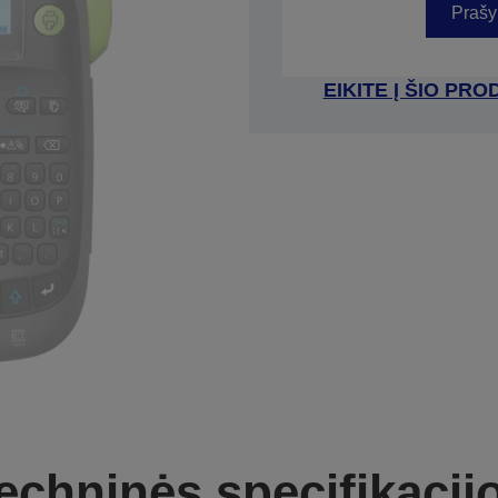
Prašy
EIKITE Į ŠIO P
echninės specifikacij