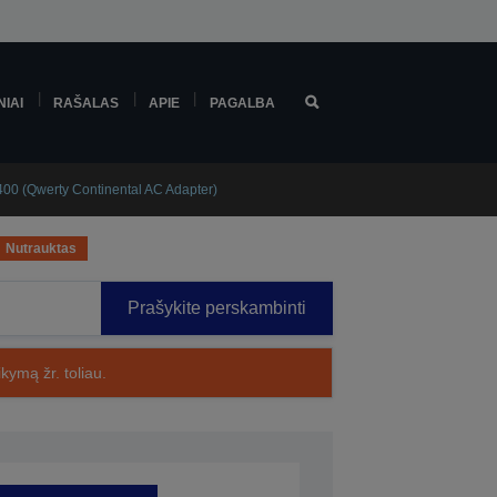
NIAI
RAŠALAS
APIE
PAGALBA
0 (Qwerty Continental AC Adapter)
Nutrauktas
Prašykite perskambinti
kymą žr. toliau.