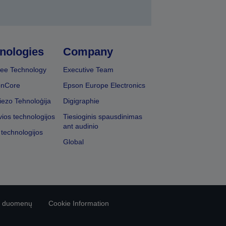
nologies
Company
ee Technology
Executive Team
onCore
Epson Europe Electronics
iezo Tehnoloģija
Digigraphie
vios technologijos
Tiesioginis spausdinimas
ant audinio
 technologijos
Global
vo duomenų
Cookie Information