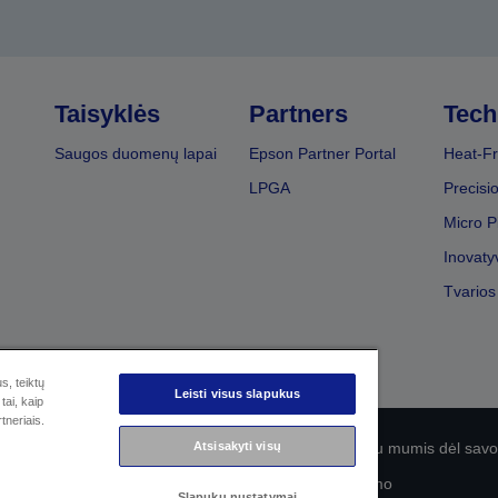
Taisyklės
Partners
Tech
Saugos duomenų lapai
Epson Partner Portal
Heat-Fr
LPGA
Precisi
Micro P
Inovaty
Tvarios
s, teiktų
Leisti visus slapukus
tai, kaip
tneriais.
Atsisakyti visų
olitika
EU Data Act Compliance
Susisiekite su mumis dėl sa
„Epson“ įsipareigojimas dėl prieinamumo
Slapukų nustatymai