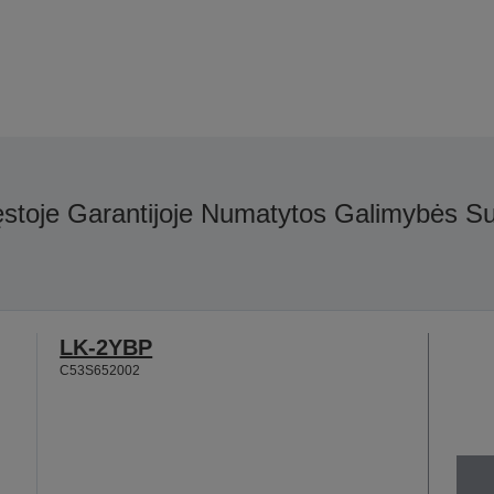
ęstoje Garantijoje Numatytos Galimybės S
LK-2YBP
C53S652002