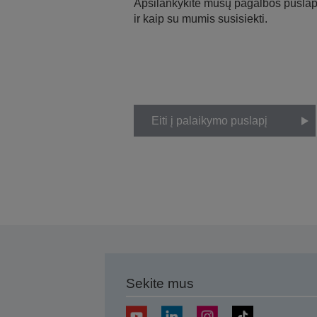
Apsilankykite mūsų pagalbos puslapy
ir kaip su mumis susisiekti.
Eiti į palaikymo puslapį
Sekite mus