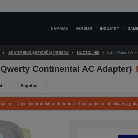
NAMAMS
VERSLUI
INDUSTRY
GAMI
SKAITMENINŲ ETIKEČIŲ PRESAS
NUOTOLINIS
LabelWorks LW-K40
Qwerty Continental AC Adapter)
ai
Pagalba
uktas - Deja, šio produkto nebeturime. Kaip gauti nuolat teikiamą palai
SKU: C51CB70320