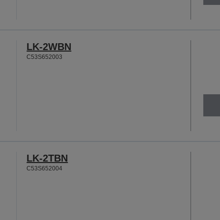
LK-2WBN
C53S652003
LK-2TBN
C53S652004