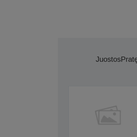
Juostos
Prat