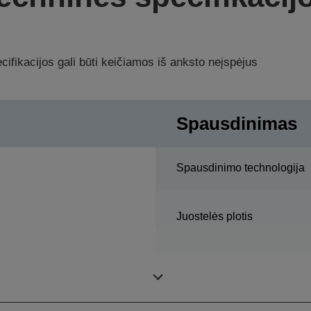
ifikacijos gali būti keičiamos iš anksto neįspėjus
Spausdinimas
Spausdinimo technologija
Juostelės plotis
Spausdinimo skiriamoji
geba