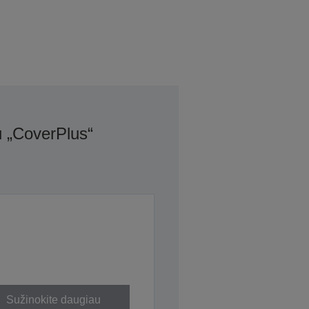
u „CoverPlus“
Sužinokite daugiau