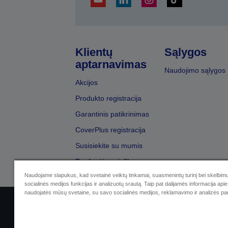
Klientų
Sąlygos
aptarnavimas
Naudojimo sąlygos
Akcijos
Produkto registracija
Garantinis patikrinimas
CoverPlus registracija
Susisiekite su mumis
Pardavėjų paieška
Naudojame slapukus, kad svetainė veiktų tinkamai, suasmenintų turinį bei skelbimu
socialinės medijos funkcijas ir analizuotų srautą. Taip pat dalijamės informacija apie 
naudojatės mūsų svetaine, su savo socialinės medijos, reklamavimo ir analizės par
Sellers Identification
Privatumo p