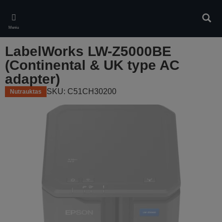
Skip
to
Ieškot
main
Meniu
content
LabelWorks LW-Z5000BE
(Continental & UK type AC
adapter)
SKU: C51CH30200
Nutrauktas