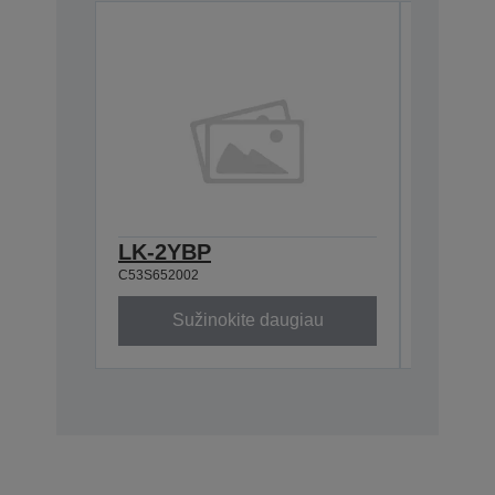
LK-2YBP
LK-2T
C53S652002
C53S6520
Sužinokite daugiau