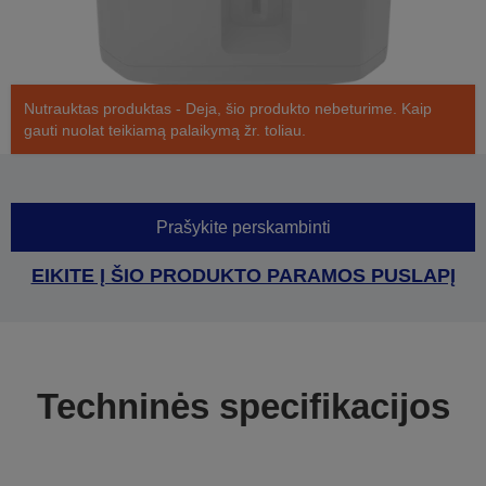
Nutrauktas produktas - Deja, šio produkto nebeturime. Kaip
gauti nuolat teikiamą palaikymą žr. toliau.
Prašykite perskambinti
EIKITE Į ŠIO PRODUKTO PARAMOS PUSLAPĮ
Techninės specifikacijos