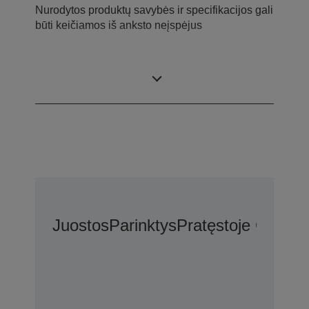
Nurodytos produktų savybės ir specifikacijos gali
būti keičiamos iš anksto neįspėjus
Kas yra dėžėje
Juostos
Parinktys
Pratęstoje Garant