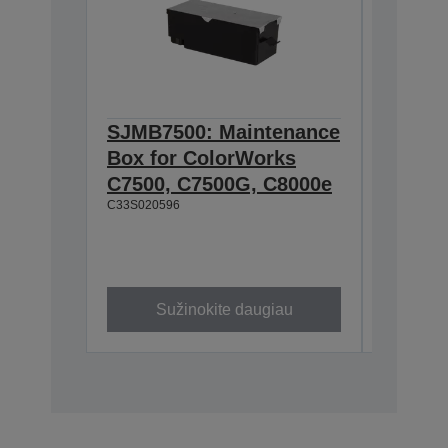
SJMB7500: Maintenance
SJIC26
Box for ColorWorks
cartrid
C7500, C7500G, C8000e
Color
C33S020596
(Black
295,2 ml
C33S0206
Sužinokite daugiau
Su