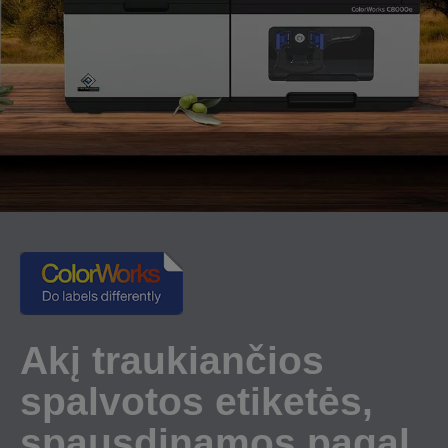
Akį traukiančios
spalvotos etiketės,
spausdinamos pagal