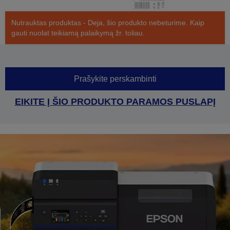
Nutrauktas produktas - Deja, šio produkto nebeturime. Kaip
gauti nuolat teikiamą palaikymą žr. toliau.
Prašykite perskambinti
EIKITE Į ŠIO PRODUKTO PARAMOS PUSLAPĮ