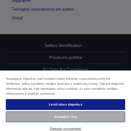
Digigraphie
Tiesioginis spausdinimas ant audinio
Global
Sellers Identification
Privatumo politika
EU Data Act Compliance
Naudojame slapukus, kad svetainė veiktų tinkamai, suasmenintų turinį bei
Susisiekite su mumis dėl savo duomenų
skelbimus, teiktų socialinės medijos funkcijas ir analizuotų srautą. Taip pat dalijamės
informacija apie tai, kaip naudojatės mūsų svetaine, su savo socialinės medijos,
Cookie Information
reklamavimo ir analizės partneriais.
Leisti visus slapukus
„Epson“ įsipareigojimas dėl prieinamumo
Atsisakyti visų
© „Seiko Epson“, 2026 m.
Slapukų nustatymai