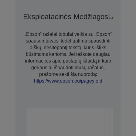
Eksploatacinės Medžiagos
Laikmen
„Epson“ rašalai tobulai veikia su „Epson“
spausdintuvais, todėl galima spausdinti
aiškų, nesitepantį tekstą, kuris išliks
būsimoms kartoms. Jei ieškote daugiau
informacijos apie puslapių išlaidą ir kaip
geriausiai išnaudoti mūsų rašalus,
prašome sekti šią nuorodą:
https://www.epson.eu/pageyield