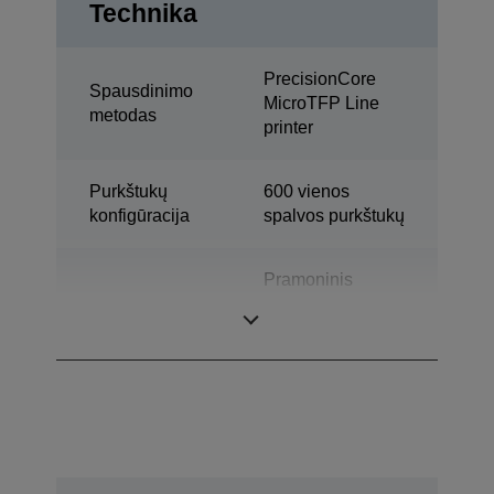
Technika
PrecisionCore
Spausdinimo
MicroTFP Line
metodas
printer
Purkštukų
600 vienos
konfigūracija
spalvos purkštukų
Pramoninis
Kategorija
spalvinis etikečių
spausdintuvas