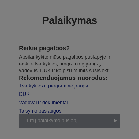
Palaikymas
Reikia pagalbos?
Apsilankykite mūsų pagalbos puslapyje ir
raskite tvarkykles, programinę įrangą,
vadovus, DUK ir kaip su mumis susisiekti.
Rekomenduojamos nuorodos:
Tvarkyklės ir programinė įranga
DUK
Vadovai ir dokumentai
Taisymo paslaugos
Eiti į palaikymo puslapį