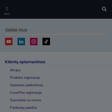
Skip
to
Ieškot
main
Meniu
content
Sekite mus
Klientų aptarnavimas
Akcijos
Produkto registracija
Garantinis patikrinimas
CoverPlus registracija
Susisiekite su mumis
Pardavėjų paieška