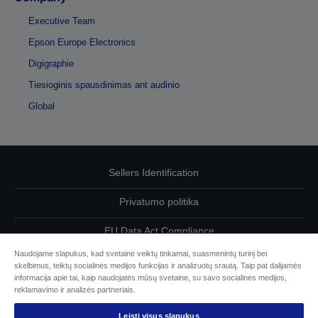
Executive Team
Epson Europe Electronics
Digigraphie
Tiesioginis spausdinimas ant audinio
Global
Sellers Identification
Privatumo politika
EU Data Act Compliance
Naudojame slapukus, kad svetainė veiktų tinkamai, suasmenintų turinį bei
Susisiekite su mumis dėl savo duomenų
skelbimus, teiktų socialinės medijos funkcijas ir analizuotų srautą. Taip pat dalijamės
informacija apie tai, kaip naudojatės mūsų svetaine, su savo socialinės medijos,
Cookie Information
reklamavimo ir analizės partneriais.
Leisti visus slapukus