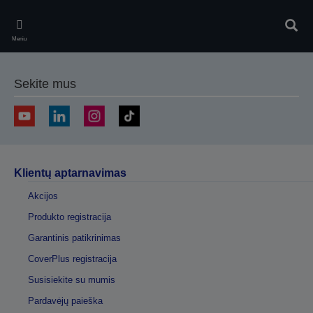
Skip
to
Ieškot
main
Meniu
content
Sekite mus
Klientų aptarnavimas
Akcijos
Produkto registracija
Garantinis patikrinimas
CoverPlus registracija
Susisiekite su mumis
Pardavėjų paieška