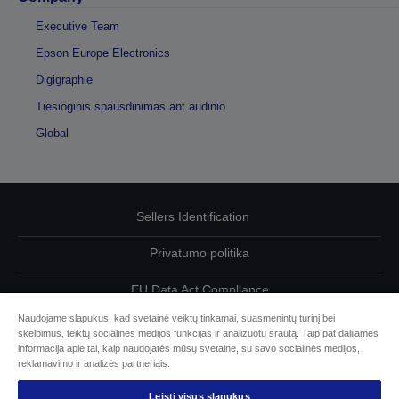
Executive Team
Epson Europe Electronics
Digigraphie
Tiesioginis spausdinimas ant audinio
Global
Sellers Identification
Privatumo politika
EU Data Act Compliance
Naudojame slapukus, kad svetainė veiktų tinkamai, suasmenintų turinį bei
Susisiekite su mumis dėl savo duomenų
skelbimus, teiktų socialinės medijos funkcijas ir analizuotų srautą. Taip pat dalijamės
informacija apie tai, kaip naudojatės mūsų svetaine, su savo socialinės medijos,
Cookie Information
reklamavimo ir analizės partneriais.
Leisti visus slapukus