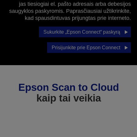
jas tiesiogiai el. pašto adresais arba debesijos
saugyklos paskyromis. Paprasčiausiai užtikrinkite,
kad spausdintuvas prijungtas prie interneto.
Sukurkite „Epson Connect“ paskyrą
Prisijunkite prie Epson Connect
Epson Scan to Cloud
kaip tai veikia