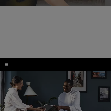
Epson Connect
Lengvai spausdinkite naudodami planšetes,
išmaniuosius telefonus ir kitus įrenginius