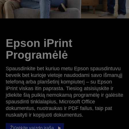
Epson iPrint
Programėlė
Spausdinkite bet kuriuo metu Epson spausdintuvu
beveik bet kurioje vietoje naudodami savo išmanųjį
telefoną arba planšetinį kompiuterį – su Epson
iPrint viskas itin paprasta. Tiesiog atsisiųskite ir
įdiekite šią puikią nemokamą programėlę ir galėsite
spausdinti tinklalapius, Microsoft Office
dokumentus, nuotraukas ir PDF failus, taip pat
nuskaityti ir kopijuoti dokumentus.
Žiūrėkite vaizdo įrašą