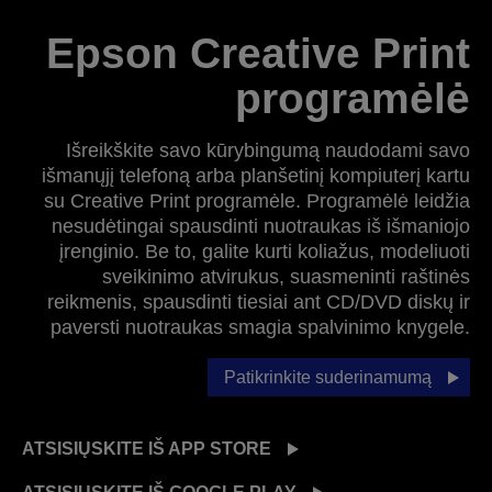
Epson Creative Print
programėlė
Išreikškite savo kūrybingumą naudodami savo
išmanųjį telefoną arba planšetinį kompiuterį kartu
su Creative Print programėle. Programėlė leidžia
nesudėtingai spausdinti nuotraukas iš išmaniojo
įrenginio. Be to, galite kurti koliažus, modeliuoti
sveikinimo atvirukus, suasmeninti raštinės
reikmenis, spausdinti tiesiai ant CD/DVD diskų ir
paversti nuotraukas smagia spalvinimo knygele.
Patikrinkite suderinamumą
ATSISIŲSKITE IŠ APP STORE