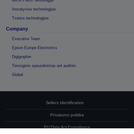
Micro Piezo Tehnoloģija
Inovatyvios technologijos
Tvarios technologijos
Company
Executive Team
Epson Europe Electronics
Digigraphie
Tiesioginis spausdinimas ant audinio
Global
Sellers Identification
Privatumo politika
EU Data Act Compliance