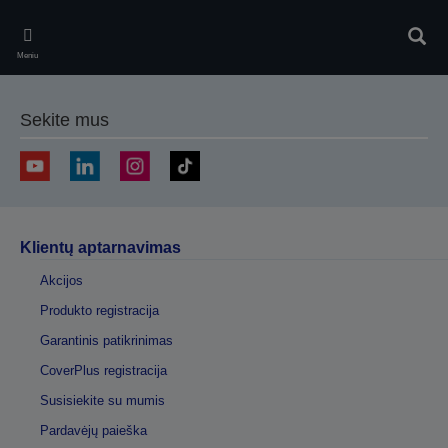
Skip
to
Ieškot
main
Meniu
content
Sekite mus
Klientų aptarnavimas
Akcijos
Produkto registracija
Garantinis patikrinimas
CoverPlus registracija
Susisiekite su mumis
Pardavėjų paieška