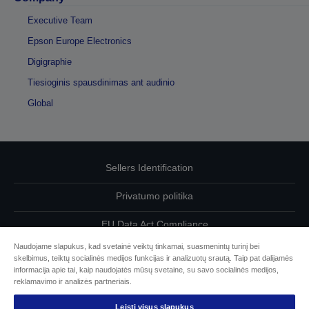
Executive Team
Epson Europe Electronics
Digigraphie
Tiesioginis spausdinimas ant audinio
Global
Sellers Identification
Privatumo politika
EU Data Act Compliance
Naudojame slapukus, kad svetainė veiktų tinkamai, suasmenintų turinį bei
Susisiekite su mumis dėl savo duomenų
skelbimus, teiktų socialinės medijos funkcijas ir analizuotų srautą. Taip pat dalijamės
informacija apie tai, kaip naudojatės mūsų svetaine, su savo socialinės medijos,
Cookie Information
reklamavimo ir analizės partneriais.
Leisti visus slapukus