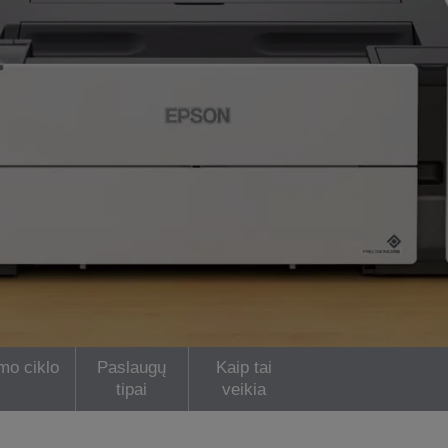
mo ciklo
Paslaugų
Kaip tai
tipai
veikia