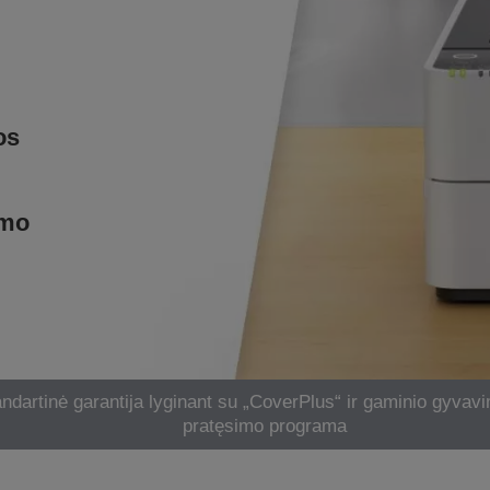
os
imo
ndartinė garantija lyginant su „CoverPlus“ ir gaminio gyvavi
pratęsimo programa