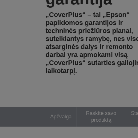
„CoverPlus“ – tai „Epson“
papildomos garantijos ir
techninės priežiūros planai,
suteikiantys ramybę, nes vis
atsarginės dalys ir remonto
darbai yra apmokami visą
„CoverPlus“ sutarties galioj
laikotarpį.
Raskite savo
Sta
Apžvalga
produktą