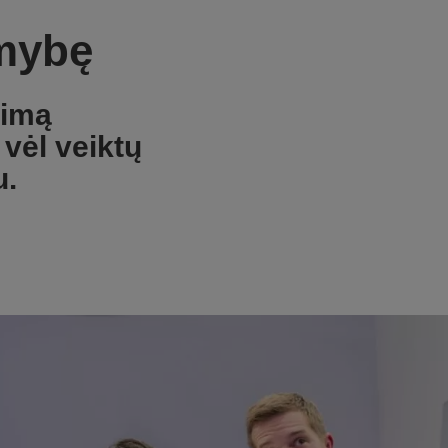
amybę
kimą
vėl veiktų
u.