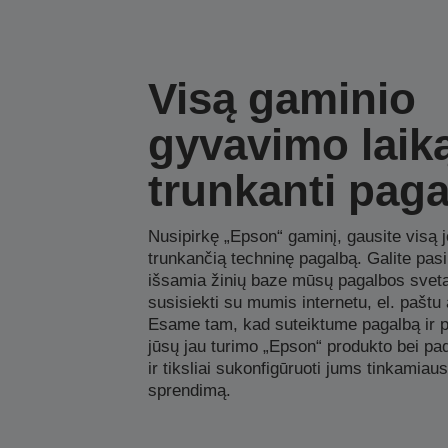
Visą gaminio
gyvavimo laik
trunkanti pag
Nusipirkę „Epson“ gaminį, gausite visą 
trunkančią techninę pagalbą. Galite pas
išsamia žinių baze mūsų pagalbos sveta
susisiekti su mumis internetu, el. paštu 
Esame tam, kad suteiktume pagalbą ir p
jūsų jau turimo „Epson“ produkto bei pad
ir tiksliai sukonfigūruoti jums tinkamiau
sprendimą.