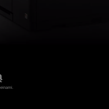
ą
ieinami.