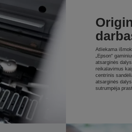
Origin
darba
Atliekama išmok
„Epson“ gaminiu
atsarginės daly
reikalavimus kaip
centrinis sandėli
atsarginės dalys
sutrumpėja prast