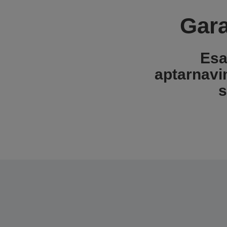
Gara
Esa
aptarnavi
s