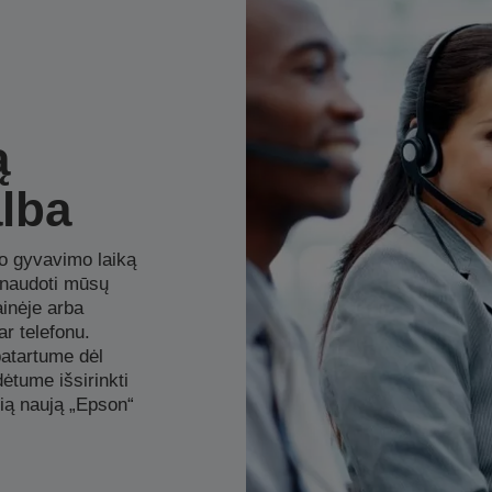
ą
alba
jo gyvavimo laiką
inaudoti mūsų
inėje arba
ar telefonu.
atartume dėl
ėtume išsirinkti
sią naują „Epson“