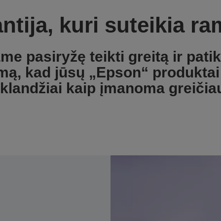
ntija, kuri suteikia r
me pasiryžę teikti greitą ir pati
mą, kad jūsų „Epson“ produktai 
klandžiai kaip įmanoma greičia