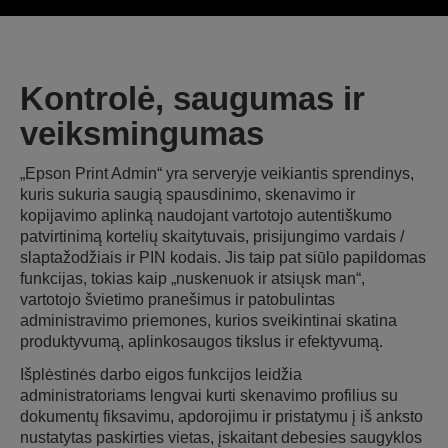
Kontrolė, saugumas ir
veiksmingumas
„Epson Print Admin“ yra serveryje veikiantis sprendinys,
kuris sukuria saugią spausdinimo, skenavimo ir
kopijavimo aplinką naudojant vartotojo autentiškumo
patvirtinimą kortelių skaitytuvais, prisijungimo vardais /
slaptažodžiais ir PIN kodais. Jis taip pat siūlo papildomas
funkcijas, tokias kaip „nuskenuok ir atsiųsk man“,
vartotojo švietimo pranešimus ir patobulintas
administravimo priemones, kurios sveikintinai skatina
produktyvumą, aplinkosaugos tikslus ir efektyvumą.
Išplėstinės darbo eigos funkcijos leidžia
administratoriams lengvai kurti skenavimo profilius su
dokumentų fiksavimu, apdorojimu ir pristatymu į iš anksto
nustatytas paskirties vietas, įskaitant debesies saugyklos