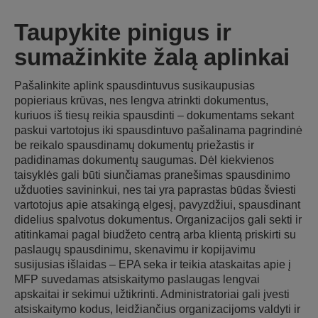
Taupykite pinigus ir
sumažinkite žalą aplinkai
Pašalinkite aplink spausdintuvus susikaupusias
popieriaus krūvas, nes lengva atrinkti dokumentus,
kuriuos iš tiesų reikia spausdinti – dokumentams sekant
paskui vartotojus iki spausdintuvo pašalinama pagrindinė
be reikalo spausdinamų dokumentų priežastis ir
padidinamas dokumentų saugumas. Dėl kiekvienos
taisyklės gali būti siunčiamas pranešimas spausdinimo
užduoties savininkui, nes tai yra paprastas būdas šviesti
vartotojus apie atsakingą elgesį, pavyzdžiui, spausdinant
didelius spalvotus dokumentus. Organizacijos gali sekti ir
atitinkamai pagal biudžeto centrą arba klientą priskirti su
paslaugų spausdinimu, skenavimu ir kopijavimu
susijusias išlaidas – EPA seka ir teikia ataskaitas apie į
MFP suvedamas atsiskaitymo paslaugas lengvai
apskaitai ir sekimui užtikrinti. Administratoriai gali įvesti
atsiskaitymo kodus, leidžiančius organizacijoms valdyti ir