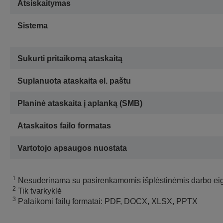
Atsiskaitymas
Sistema
Sukurti pritaikomą ataskaitą
Suplanuota ataskaita el. paštu
Planinė ataskaita į aplanką (SMB)
Ataskaitos failo formatas
Vartotojo apsaugos nuostata
1
Nesuderinama su pasirenkamomis išplėstinėmis darbo ei
2
Tik tvarkyklė
3
Palaikomi failų formatai: PDF, DOCX, XLSX, PPTX