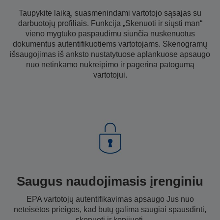
Taupykite laiką, suasmenindami vartotojo sąsajas su
darbuotojų profiliais. Funkcija „Skenuoti ir siųsti man“
vieno mygtuko paspaudimu siunčia nuskenuotus
dokumentus autentifikuotiems vartotojams. Skenogramų
išsaugojimas iš anksto nustatytuose aplankuose apsaugo
nuo netinkamo nukreipimo ir pagerina patogumą
vartotojui.
Saugus naudojimasis įrenginiu
EPA vartotojų autentifikavimas apsaugo Jus nuo
neteisėtos prieigos, kad būtų galima saugiai spausdinti,
skenuoti ir kopijuoti.