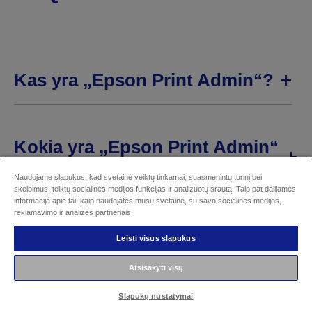
Kas yra „Epson Print Admin“?
Kokia yra „Epson Print Admin“
teikiama nauda?
Naudojame slapukus, kad svetainė veiktų tinkamai, suasmenintų turinį bei
skelbimus, teiktų socialinės medijos funkcijas ir analizuotų srautą. Taip pat dalijamės
informacija apie tai, kaip naudojatės mūsų svetaine, su savo socialinės medijos,
reklamavimo ir analizės partneriais.
Kokias sekimo ir ataskaitų
Leisti visus slapukus
teikimo galimybes siūlo „Epson
Print Admin“?
Atsisakyti visų
Slapukų nustatymai