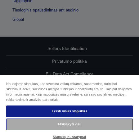
Digigraphie
Tiesioginis spausdinimas ant audinio
Global
Sellers Identification
Privatumo politika
EU Data Act Compliance
Naudojame slapukus, kad svetainė veiktų tinkamai, suasmenintų turinį bei
Susisiekite su mumis dėl savo duomenų
skelbimus, teiktų socialinės medijos funkcijas ir analizuotų srautą. Taip pat dalijamės
informacija apie tai, kaip naudojatės mūsų svetaine, su savo socialinės medijos,
Cookie Information
reklamavimo ir analizės partneriais.
Leisti visus slapukus
„Epson“ įsipareigojimas dėl prieinamumo
Atsisakyti visų
© „Seiko Epson“, 2026 m.
Slapukų nustatymai