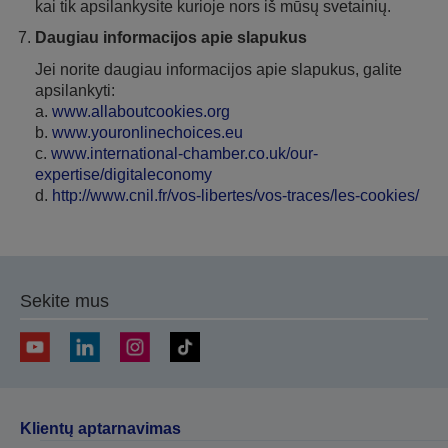
kai tik apsilankysite kurioje nors iš mūsų svetainių.
Daugiau informacijos apie slapukus
Jei norite daugiau informacijos apie slapukus, galite
apsilankyti:
a.
www.allaboutcookies.org
b.
www.youronlinechoices.eu
c.
www.international-chamber.co.uk/our-
expertise/digitaleconomy
d.
http://www.cnil.fr/vos-libertes/vos-traces/les-cookies/
Sekite mus
Klientų aptarnavimas