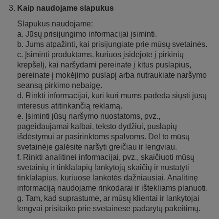
Kaip naudojame slapukus
Slapukus naudojame:
a. Jūsų prisijungimo informacijai įsiminti.
b. Jums atpažinti, kai prisijungiate prie mūsų svetainės.
c. Įsiminti produktams, kuriuos įsidėjote į pirkinių
krepšelį, kai naršydami pereinate į kitus puslapius,
pereinate į mokėjimo puslapį arba nutraukiate naršymo
seansą pirkimo nebaigę.
d. Rinkti informacijai, kuri kuri mums padeda siųsti jūsų
interesus atitinkančią reklamą.
e. Įsiminti jūsų naršymo nuostatoms, pvz.,
pageidaujamai kalbai, teksto dydžiui, puslapių
išdėstymui ar pasirinktoms spalvoms. Dėl to mūsų
svetainėje galėsite naršyti greičiau ir lengviau.
f. Rinkti analitinei informacijai, pvz., skaičiuoti mūsų
svetainių ir tinklalapių lankytojų skaičių ir nustatyti
tinklalapius, kuriuose lankotės dažniausiai. Analitinę
informaciją naudojame rinkodarai ir ištekliams planuoti.
g. Tam, kad suprastume, ar mūsų klientai ir lankytojai
lengvai prisitaiko prie svetainėse padarytų pakeitimų.