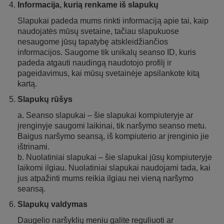
Informacija, kurią renkame iš slapukų
Slapukai padeda mums rinkti informaciją apie tai, kaip
naudojatės mūsų svetaine, tačiau slapukuose
nesaugome jūsų tapatybę atskleidžiančios
informacijos. Saugome tik unikalų seanso ID, kuris
padeda atgauti naudingą naudotojo profilį ir
pageidavimus, kai mūsų svetainėje apsilankote kitą
kartą.
Slapukų rūšys
a. Seanso slapukai – šie slapukai kompiuteryje ar
įrenginyje saugomi laikinai, tik naršymo seanso metu.
Baigus naršymo seansą, iš kompiuterio ar įrenginio jie
ištrinami.
b. Nuolatiniai slapukai – šie slapukai jūsų kompiuteryje
laikomi ilgiau. Nuolatiniai slapukai naudojami tada, kai
jus atpažinti mums reikia ilgiau nei vieną naršymo
seansą.
Slapukų valdymas
Daugelio naršyklių meniu galite reguliuoti ar