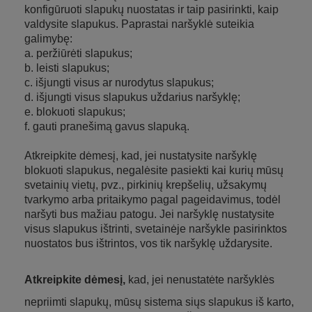
konfigūruoti slapukų nuostatas ir taip pasirinkti, kaip
valdysite slapukus. Paprastai naršyklė suteikia
galimybę:
a. peržiūrėti slapukus;
b. leisti slapukus;
c. išjungti visus ar nurodytus slapukus;
d. išjungti visus slapukus uždarius naršyklę;
e. blokuoti slapukus;
f. gauti pranešimą gavus slapuką.
Atkreipkite dėmesį, kad, jei nustatysite naršyklę
blokuoti slapukus, negalėsite pasiekti kai kurių mūsų
svetainių vietų, pvz., pirkinių krepšelių, užsakymų
tvarkymo arba pritaikymo pagal pageidavimus, todėl
naršyti bus mažiau patogu. Jei naršyklę nustatysite
visus slapukus ištrinti, svetainėje naršykle pasirinktos
nuostatos bus ištrintos, vos tik naršyklę uždarysite.
Atkreipkite dėmesį,
kad, jei nenustatėte naršyklės
nepriimti slapukų, mūsų sistema siųs slapukus iš karto,