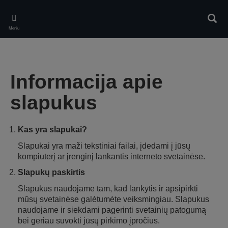
Skip
to
Ieškot
main
Meniu
content
Informacija apie
slapukus
Kas yra slapukai?
Slapukai yra maži tekstiniai failai, įdedami į jūsų
kompiuterį ar įrenginį lankantis interneto svetainėse.
Slapukų paskirtis
Slapukus naudojame tam, kad lankytis ir apsipirkti
mūsų svetainėse galėtumėte veiksmingiau. Slapukus
naudojame ir siekdami pagerinti svetainių patogumą
bei geriau suvokti jūsų pirkimo įpročius.