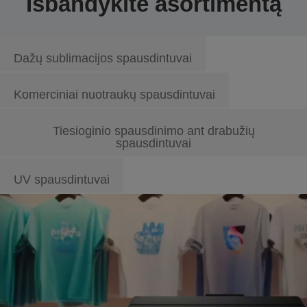
Išbandykite asortimentą
Dažų sublimacijos spausdintuvai
Komerciniai nuotraukų spausdintuvai
Tiesioginio spausdinimo ant drabužių
spausdintuvai
UV spausdintuvai