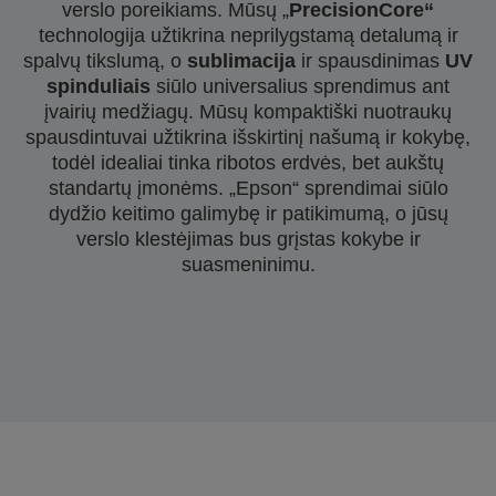
verslo poreikiams. Mūsų „
PrecisionCore“
technologija užtikrina neprilygstamą detalumą ir
spalvų tikslumą, o
sublimacija
ir spausdinimas
UV
spinduliais
siūlo universalius sprendimus ant
įvairių medžiagų. Mūsų kompaktiški nuotraukų
spausdintuvai užtikrina išskirtinį našumą ir kokybę,
todėl idealiai tinka ribotos erdvės, bet aukštų
standartų įmonėms. „Epson“ sprendimai siūlo
dydžio keitimo galimybę ir patikimumą, o jūsų
verslo klestėjimas bus grįstas kokybe ir
suasmeninimu.