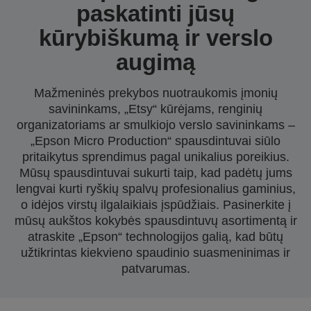
paskatinti jūsų
kūrybiškumą ir verslo
augimą
Mažmeninės prekybos nuotraukomis įmonių
savininkams, „Etsy“ kūrėjams, renginių
organizatoriams ar smulkiojo verslo savininkams –
„Epson Micro Production“ spausdintuvai siūlo
pritaikytus sprendimus pagal unikalius poreikius.
Mūsų spausdintuvai sukurti taip, kad padėtų jums
lengvai kurti ryškių spalvų profesionalius gaminius,
o idėjos virstų ilgalaikiais įspūdžiais. Pasinerkite į
mūsų aukštos kokybės spausdintuvų asortimentą ir
atraskite „Epson“ technologijos galią, kad būtų
užtikrintas kiekvieno spaudinio suasmeninimas ir
patvarumas.