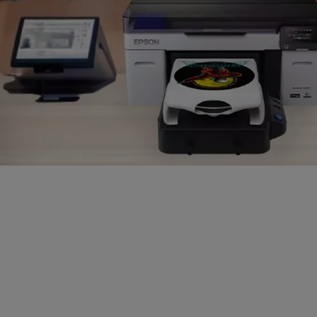
Paprašykite
individualaus
pavyzdžio jau
šiandien