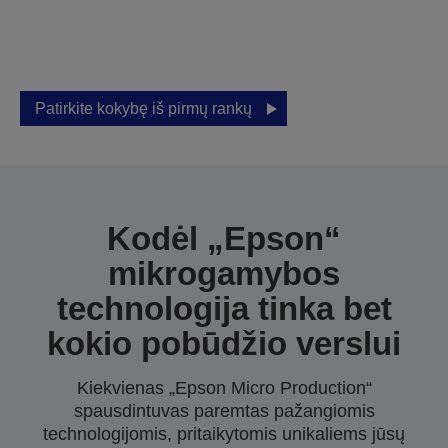
Pasiekite puikių rezultatų su „Epson“
verslo spausdinimu.
Patirkite kokybę iš pirmų rankų
Kodėl „Epson“
mikrogamybos
technologija tinka bet
kokio pobūdžio verslui
Kiekvienas „Epson Micro Production“
spausdintuvas paremtas pažangiomis
technologijomis, pritaikytomis unikaliems jūsų