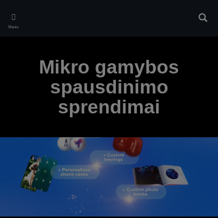
Skip
to
Ieškot
main
Meniu
content
Mikro gamybos
spausdinimo
sprendimai