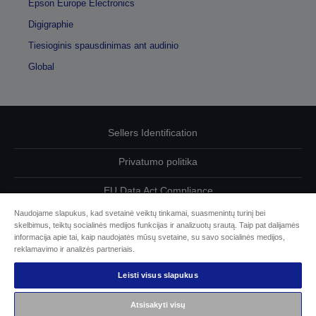
Epson Europe Electronics
Digigraphie
Tiesioginis spausdinimas ant audinio
Global
Sellers Identification
Privatumo politika
EU Data Act Compliance
Naudojame slapukus, kad svetainė veiktų tinkamai, suasmenintų turinį bei
Susisiekite su mumis dėl savo duomenų
skelbimus, teiktų socialinės medijos funkcijas ir analizuotų srautą. Taip pat dalijamės
informacija apie tai, kaip naudojatės mūsų svetaine, su savo socialinės medijos,
Cookie Information
reklamavimo ir analizės partneriais.
Leisti visus slapukus
„Epson“ įsipareigojimas dėl prieinamumo
Atsisakyti visų