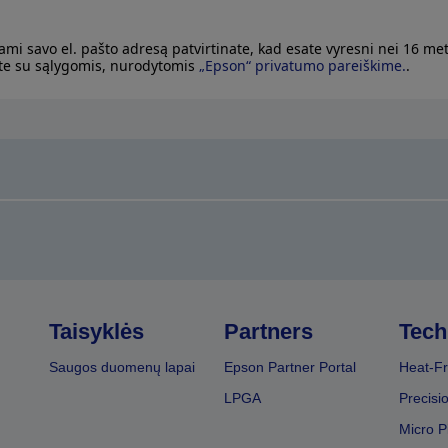
ami savo el. pašto adresą patvirtinate, kad esate vyresni nei 16 met
te su sąlygomis, nurodytomis
„Epson“ privatumo pareiškime.
.
Taisyklės
Partners
Tech
Saugos duomenų lapai
Epson Partner Portal
Heat-Fr
LPGA
Precisi
Micro P