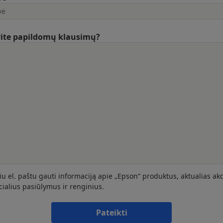
rite papildomų klausimų?
iu el. paštu gauti informaciją apie „Epson“ produktus, aktualias akc
cialius pasiūlymus ir renginius.
Pateikti