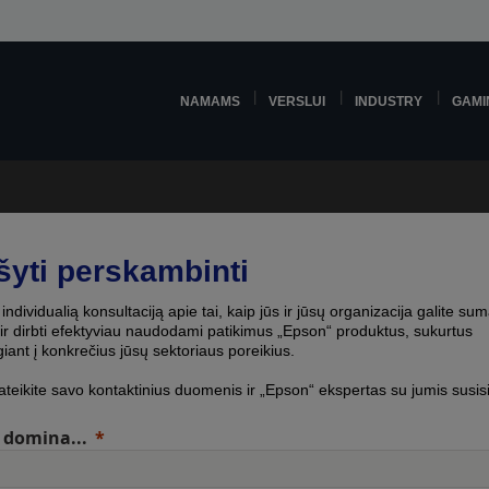
NAMAMS
VERSLUI
INDUSTRY
GAMI
šyti perskambinti
individualią konsultaciją apie tai, kaip jūs ir jūsų organizacija galite sum
 ir dirbti efektyviau naudodami patikimus „Epson“ produktus, sukurtus
giant į konkrečius jūsų sektoriaus poreikius.
ateikite savo kontaktinius duomenis ir „Epson“ ekspertas su jumis susis
domina...