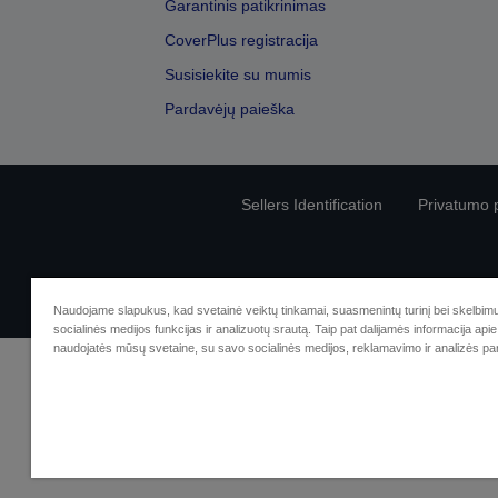
Garantinis patikrinimas
CoverPlus registracija
Susisiekite su mumis
Pardavėjų paieška
Sellers Identification
Privatumo p
Naudojame slapukus, kad svetainė veiktų tinkamai, suasmenintų turinį bei skelbimu
socialinės medijos funkcijas ir analizuotų srautą. Taip pat dalijamės informacija apie 
naudojatės mūsų svetaine, su savo socialinės medijos, reklamavimo ir analizės par