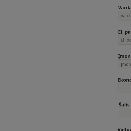
Vard
El. p
Įmon
Ekono
Šalis
Vieto