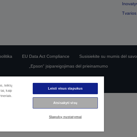
Inovaty
Tvarios
olitika
EU Data Act Compliance
Susisiekite su mumis dėl sa
„Epson“ įsipareigojimas dėl prieinamumo
© „Seiko Epson“, 2026 m.
s, teiktų
Leisti visus slapukus
tai, kaip
tneriais.
Atsisakyti visų
Slapukų nustatymai