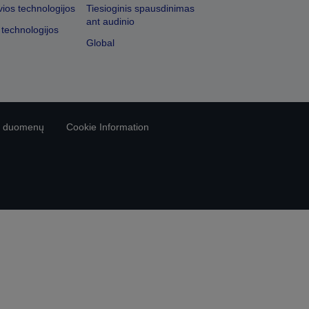
vios technologijos
Tiesioginis spausdinimas
ant audinio
 technologijos
Global
vo duomenų
Cookie Information