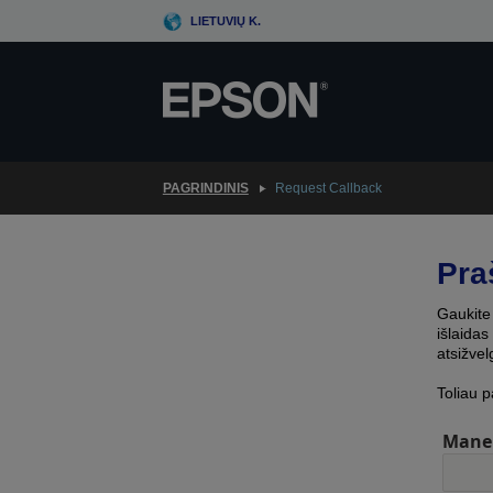
Skip
LIETUVIŲ K.
to
main
content
PAGRINDINIS
Request Callback
Pra
Gaukite 
išlaidas
atsižvel
Toliau p
Mane 