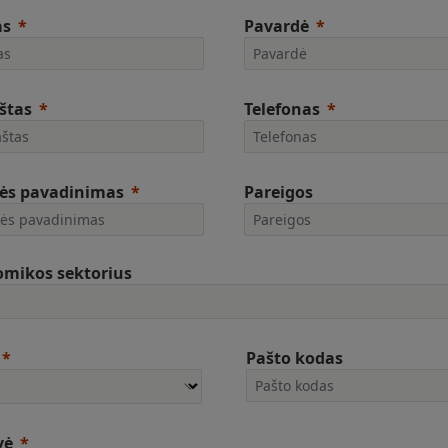
as
Pavardė
aštas
Telefonas
ės pavadinimas
Pareigos
mikos sektorius
Pašto kodas
vė