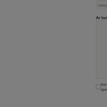
Ar tu
Nor
spe