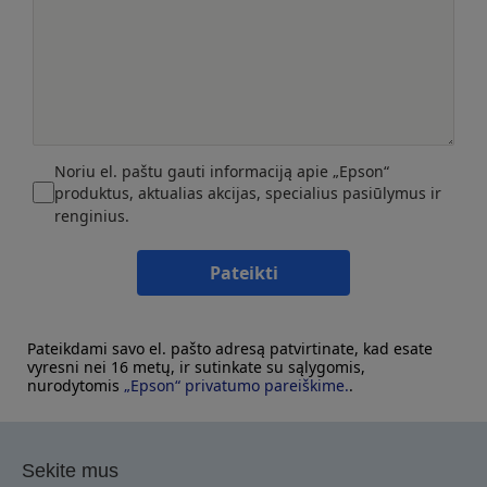
Noriu el. paštu gauti informaciją apie „Epson“
produktus, aktualias akcijas, specialius pasiūlymus ir
renginius.
Pateikti
Pateikdami savo el. pašto adresą patvirtinate, kad esate
vyresni nei 16 metų, ir sutinkate su sąlygomis,
nurodytomis
„Epson“ privatumo pareiškime.
.
Sekite mus