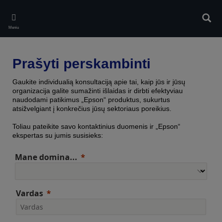
Skip
to
Ieškot
main
Meniu
content
Prašyti perskambinti
Gaukite individualią konsultaciją apie tai, kaip jūs ir jūsų
organizacija galite sumažinti išlaidas ir dirbti efektyviau
naudodami patikimus „Epson“ produktus, sukurtus
atsižvelgiant į konkrečius jūsų sektoriaus poreikius.
Toliau pateikite savo kontaktinius duomenis ir „Epson“
ekspertas su jumis susisieks:
Mane domina...
Vardas