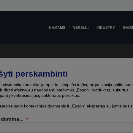
NAMAMS
VERSLUI
INDUSTRY
GAMI
šyti perskambinti
individualią konsultaciją apie tai, kaip jūs ir jūsų organizacija galite sum
 ir dirbti efektyviau naudodami patikimus „Epson“ produktus, sukurtus
giant į konkrečius jūsų sektoriaus poreikius.
ateikite savo kontaktinius duomenis ir „Epson“ ekspertas su jumis susis
domina...