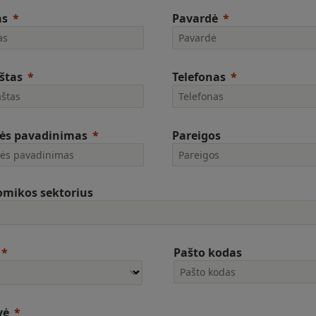
as
Pavardė
aštas
Telefonas
ės pavadinimas
Pareigos
mikos sektorius
Pašto kodas
vė