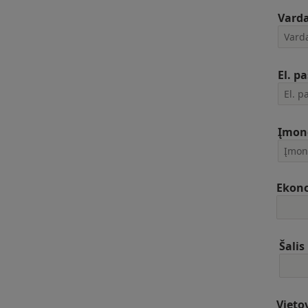
Vard
El. p
Įmon
Ekono
Šalis
Vieto