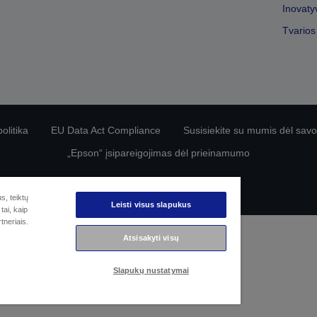
Inovaty
Tvarios
olitika
EU Data Act Compliance
Susisiekite su mumis dėl sa
„Epson“ įsipareigojimas dėl prieinamumo
© „Seiko Epson“, 2026 m.
s, teiktų
Leisti visus slapukus
tai, kaip
tneriais.
Atsisakyti visų
Slapukų nustatymai