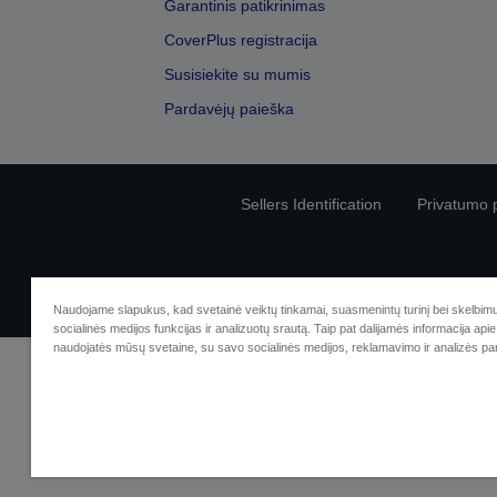
Garantinis patikrinimas
CoverPlus registracija
Susisiekite su mumis
Pardavėjų paieška
Sellers Identification
Privatumo p
Naudojame slapukus, kad svetainė veiktų tinkamai, suasmenintų turinį bei skelbimu
socialinės medijos funkcijas ir analizuotų srautą. Taip pat dalijamės informacija apie 
naudojatės mūsų svetaine, su savo socialinės medijos, reklamavimo ir analizės par