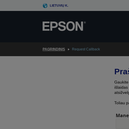
Skip
LIETUVIŲ K.
to
main
content
PAGRINDINIS
Request Callback
Pra
Gaukite 
išlaidas
atsižvel
Toliau p
Mane 