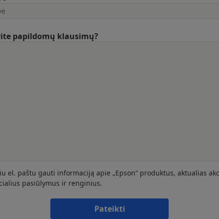
rite papildomų klausimų?
iu el. paštu gauti informaciją apie „Epson“ produktus, aktualias akc
cialius pasiūlymus ir renginius.
Pateikti