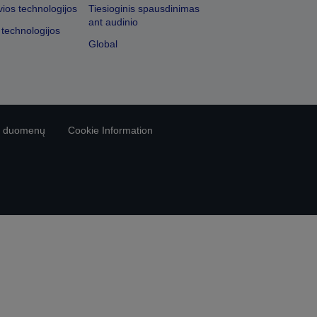
vios technologijos
Tiesioginis spausdinimas
ant audinio
 technologijos
Global
vo duomenų
Cookie Information