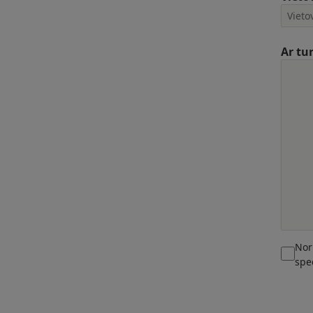
Ar tu
Nor
spe