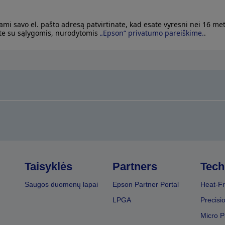
ami savo el. pašto adresą patvirtinate, kad esate vyresni nei 16 met
te su sąlygomis, nurodytomis
„Epson“ privatumo pareiškime.
.
Taisyklės
Partners
Tech
Saugos duomenų lapai
Epson Partner Portal
Heat-Fr
LPGA
Precisi
Micro P