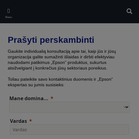
Skip
to
Ieškot
main
Meniu
content
Prašyti perskambinti
Gaukite individualią konsultaciją apie tai, kaip jūs ir jūsų
organizacija galite sumažinti išlaidas ir dirbti efektyviau
naudodami patikimus „Epson“ produktus, sukurtus
atsižvelgiant į konkrečius jūsų sektoriaus poreikius.
Toliau pateikite savo kontaktinius duomenis ir „Epson“
ekspertas su jumis susisieks:
Mane domina...
Vardas