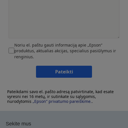
Noriu el. paštu gauti informaciją apie „Epson“
produktus, aktualias akcijas, specialius pasiūlymus ir
renginius.
Pateikti
Pateikdami savo el. pašto adresą patvirtinate, kad esate
vyresni nei 16 metų, ir sutinkate su sąlygomis,
nurodytomis
„Epson“ privatumo pareiškime.
.
Sekite mus