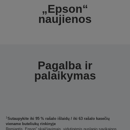
„Epson“
naujienos
Pagalba ir
palaikymas
1
Sutaupykite iki 95 % rašalo išlaidų / iki 63 rašalo kasečių
viename buteliukų rinkinyje
Remiantis „Epson” skaičiavimais, vidutinėmis puslapio savikainos