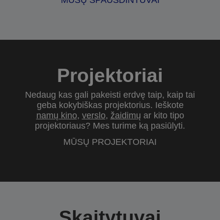
MŪSŲ SPAUSDINTUVAI
Projektoriai
Nedaug kas gali pakeisti erdvę taip, kaip tai
geba kokybiškas projektorius. Ieškote
namų kino
,
verslo
,
žaidimų
ar kito tipo
projektoriaus? Mes turime ką pasiūlyti.
MŪSŲ PROJEKTORIAI
Skaitytuvai