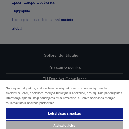
Epson Europe Electronics
Digigraphie
Tiesioginis spausdinimas ant audinio
Global
Sellers Identification
Privatumo politika
EU Data Act Compliance
Naudojame slapukus, kad svetainė veiktų tinkamai, suasmenintų turinį bei
Susisiekite su mumis dėl savo duomenų
skelbimus, teiktų socialinės medijos funkcijas ir analizuotų srautą. Taip pat dalijamės
informacija apie tai, kaip naudojatės mūsų svetaine, su savo socialinės medijos,
Cookie Information
reklamavimo ir analizės partneriais.
Leisti visus slapukus
„Epson“ įsipareigojimas dėl prieinamumo
Atsisakyti visų