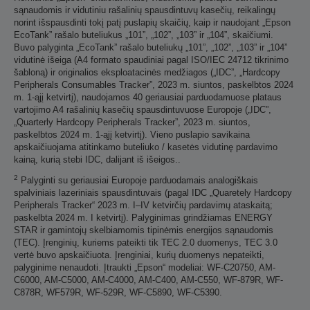
sąnaudomis ir vidutiniu rašalinių spausdintuvų kasečių, reikalingų
norint išspausdinti tokį patį puslapių skaičių, kaip ir naudojant „Epson
EcoTank” rašalo buteliukus „101”, „102”, „103” ir „104”, skaičiumi.
Buvo palyginta „EcoTank” rašalo buteliukų „101”, „102”, „103” ir „104”
vidutinė išeiga (A4 formato spaudiniai pagal ISO/IEC 24712 tikrinimo
šabloną) ir originalios eksploatacinės medžiagos („IDC”, „Hardcopy
Peripherals Consumables Tracker”, 2023 m. siuntos, paskelbtos 2024
m. 1-ąjį ketvirtį), naudojamos 40 geriausiai parduodamuose plataus
vartojimo A4 rašalinių kasečių spausdintuvuose Europoje („IDC”,
„Quarterly Hardcopy Peripherals Tracker”, 2023 m. siuntos,
paskelbtos 2024 m. 1-ąjį ketvirtį). Vieno puslapio savikaina
apskaičiuojama atitinkamo buteliuko / kasetės vidutinę pardavimo
kainą, kurią stebi IDC, dalijant iš išeigos..
2
Palyginti su geriausiai Europoje parduodamais analogiškais
spalviniais lazeriniais spausdintuvais (pagal IDC „Quaretely Hardcopy
Peripherals Tracker“ 2023 m. I–IV ketvirčių pardavimų ataskaitą;
paskelbta 2024 m. I ketvirtį). Palyginimas grindžiamas ENERGY
STAR ir gamintojų skelbiamomis tipinėmis energijos sąnaudomis
(TEC). Įrenginių, kuriems pateikti tik TEC 2.0 duomenys, TEC 3.0
vertė buvo apskaičiuota. Įrenginiai, kurių duomenys nepateikti,
palyginime nenaudoti. Įtraukti „Epson“ modeliai: WF-C20750, AM-
C6000, AM-C5000, AM-C4000, AM-C400, AM-C550, WF-879R, WF-
C878R, WF579R, WF-529R, WF-C5890, WF-C5390.