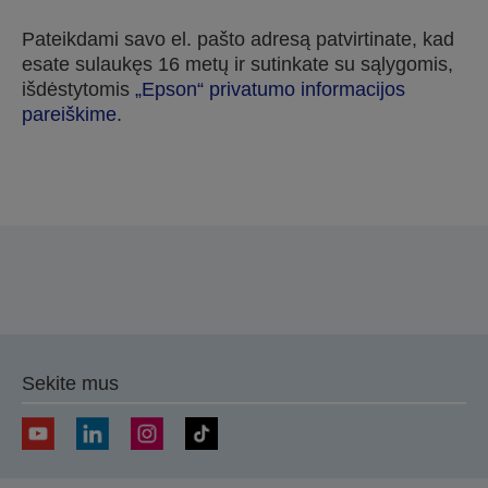
Pateikdami savo el. pašto adresą patvirtinate, kad
esate sulaukęs 16 metų ir sutinkate su sąlygomis,
išdėstytomis
„Epson“ privatumo informacijos
pareiškime
.
Dėkojame, kad pateikėte savo paraišką.
Su jumis susisieksime per artimiausias kelias
darbo dienas.
Sekite mus