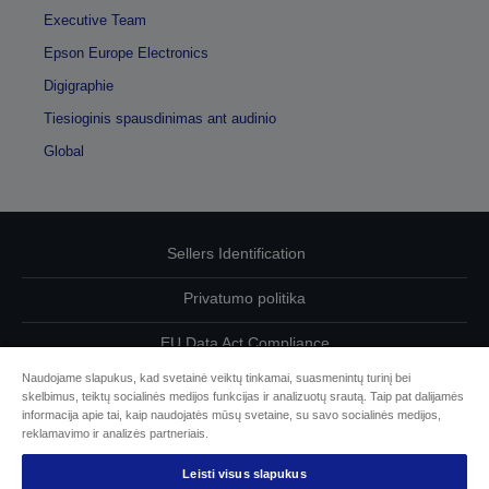
Executive Team
Epson Europe Electronics
Digigraphie
Tiesioginis spausdinimas ant audinio
Global
Sellers Identification
Privatumo politika
EU Data Act Compliance
Naudojame slapukus, kad svetainė veiktų tinkamai, suasmenintų turinį bei
Susisiekite su mumis dėl savo duomenų
skelbimus, teiktų socialinės medijos funkcijas ir analizuotų srautą. Taip pat dalijamės
informacija apie tai, kaip naudojatės mūsų svetaine, su savo socialinės medijos,
Cookie Information
reklamavimo ir analizės partneriais.
Leisti visus slapukus
„Epson“ įsipareigojimas dėl prieinamumo