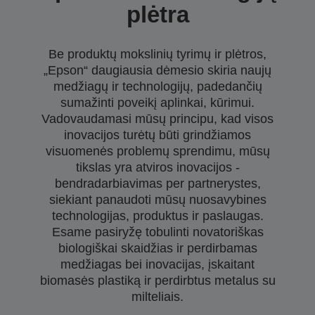
plėtra
Be produktų mokslinių tyrimų ir plėtros,
„Epson“ daugiausia dėmesio skiria naujų
medžiagų ir technologijų, padedančių
sumažinti poveikį aplinkai, kūrimui.
Vadovaudamasi mūsų principu, kad visos
inovacijos turėtų būti grindžiamos
visuomenės problemų sprendimu, mūsų
tikslas yra atviros inovacijos -
bendradarbiavimas per partnerystes,
siekiant panaudoti mūsų nuosavybines
technologijas, produktus ir paslaugas.
Esame pasiryžę tobulinti novatoriškas
biologiškai skaidžias ir perdirbamas
medžiagas bei inovacijas, įskaitant
biomasės plastiką ir perdirbtus metalus su
milteliais.