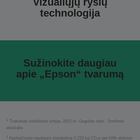
Vizualiųjų ryšių
technologija
Sužinokite daugiau
apie „Epson“ tvarumą
1
Tvarumas ženklinimo srityje, 2021 m. Gegužės mėn.; Smithers
ataskaita
2
Apskaičiuota naudojant standartinę 0,233 kg CO
e per kWh elektros
2